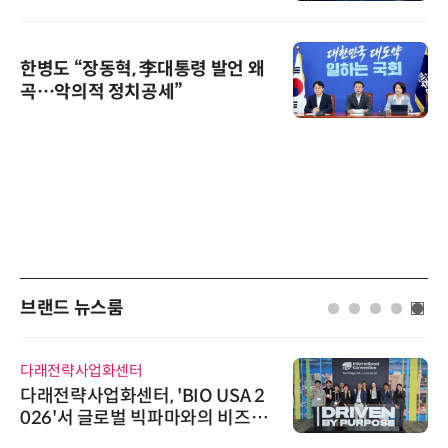
한병도 “장동혁, 李대통령 발언 왜
곡…악의적 정치공세”
브랜드 뉴스룸
다래전략사업화센터
다래전략사업화센터, 'BIO USA 2
026'서 글로벌 빅파마와의 비즈니
스 미팅 지원…K-바이오 해외 진출