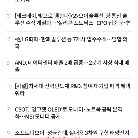
3
[테크데이, 빛으로 通한다]<2>오이솔루션, 광 통신 솔
루션 수직 계열화…'실리콘 포토닉스·CPO 집중 공략'
4
檢, LG화학·한화솔루션 등 7개사 압수수색…담합 의
혹
5
AMD, 데이터센터 매출 2배 급증…2분기 사상 최대 매
출
6
[사설] 차세대 전력반도체 R&D, 참여 대기업 파격 혜택
줘라
7
CSOT, '잉크젯 OLED'로 모니터·노트북 공략 본격
화…MSI 모니터 공개
8
소프트피브이·성균관대, 실내용 3차원 구형 태양전지