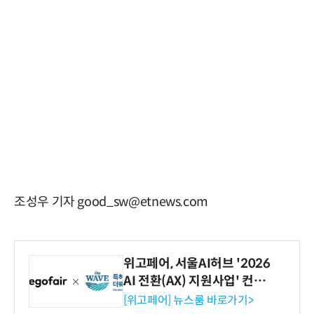
조성우 기자 good_sw@etnews.com
위고페어, 서울AI허브 '2026
AI 전환(AX) 지원사업' 컨소
시엄 선정
[위고페어] 뉴스룸 바로가기>