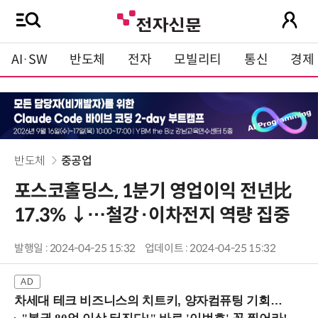
AI·SW
반도체
전자
모빌리티
통신
경제
반도체
중공업
포스코홀딩스, 1분기 영업이익 전년比
17.3% ↓…철강·이차전지 역량 집중
발행일 : 2024-04-25 15:32
업데이트 : 2024-04-25 15:32
차세대 테크 비즈니스의 치트키, 양자컴퓨팅 기회를 선점하라! (8/28 강남역)