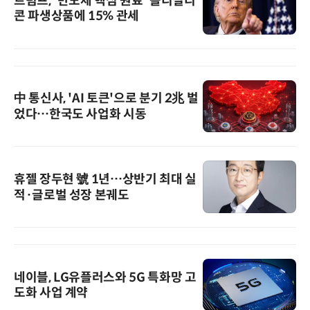
트럼프, '반도체 핵심 원료' 폴리실리
콘 파생상품에 15% 관세
中 통신사, 'AI 토큰'으로 분기 2兆 벌
었다…한국도 사업화 시동
휴젤 장두현 號 1년…상반기 최대 실
적·글로벌 성장 본궤도
네이블, LG유플러스와 5G 특화망 고
도화 사업 계약