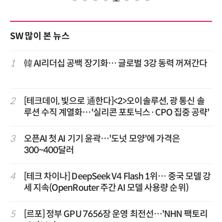
SW 많이 본 뉴스
1
韓 AI리더십 공백 장기화… 글로벌 3강 동력 꺼져간다
2
[테크데이, 빛으로 通한다]<2>오이솔루션, 광 통신 솔
루션 수직 계열화…'실리콘 포토닉스·CPO 집중 공략'
3
오픈AI 첫 AI 기기 윤곽…'도넛 모양'에 가격은
300~400달러
4
[테크 차이나] DeepSeek V4 Flash 1위… 중국 모델 강
세 지속(OpenRouter 주간 AI 모델 사용량 순위)
5
[르포] 정부 GPU 7656장 운영 최전선…'NHN 팩토리