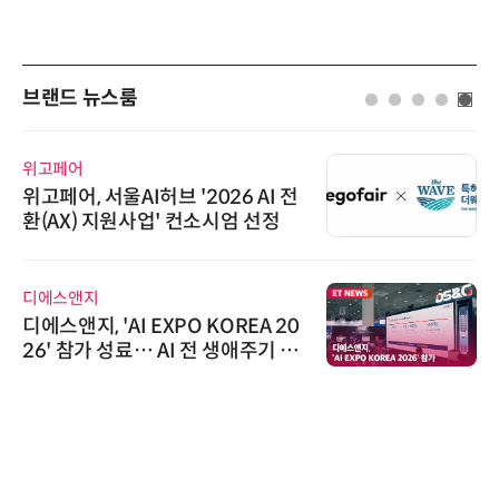
브랜드 뉴스룸
위고페어
위고페어, 서울AI허브 '2026 AI 전
환(AX) 지원사업' 컨소시엄 선정
디에스앤지
디에스앤지, 'AI EXPO KOREA 20
26' 참가 성료… AI 전 생애주기 아
우르는 통합 솔루션 선봬