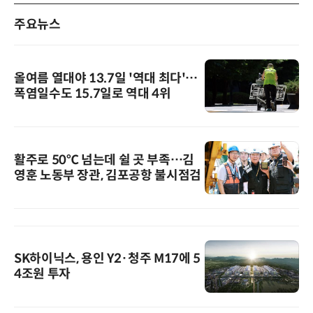
주요뉴스
올여름 열대야 13.7일 '역대 최다'…
폭염일수도 15.7일로 역대 4위
활주로 50℃ 넘는데 쉴 곳 부족…김
영훈 노동부 장관, 김포공항 불시점검
SK하이닉스, 용인 Y2·청주 M17에 5
4조원 투자