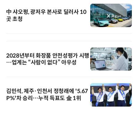
中 샤오펑, 광저우 본사로 딜러사 10
곳 초청
2028년부터 화장품 안전성평가 시행
…업계는 “사람이 없다” 아우성
김민석, 제주·인천서 정청래에 '5.67
P%'차 승리…누적 득표도 金 1위