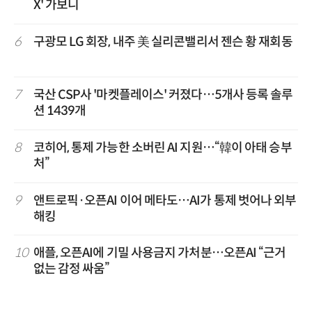
X' 가보니
6
구광모 LG 회장, 내주 美 실리콘밸리서 젠슨 황 재회동
7
국산 CSP사 '마켓플레이스' 커졌다…5개사 등록 솔루
션 1439개
8
코히어, 통제 가능한 소버린 AI 지원…“韓이 아태 승부
처”
9
앤트로픽·오픈AI 이어 메타도…AI가 통제 벗어나 외부
해킹
10
애플, 오픈AI에 기밀 사용금지 가처분…오픈AI “근거
없는 감정 싸움”