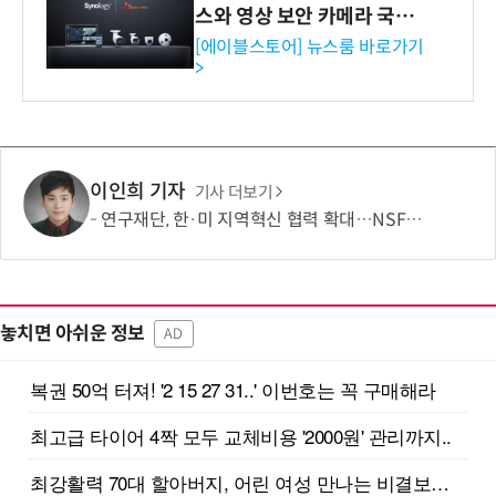
스와 영상 보안 카메라 국내
독점 판매 파트너십 체결
[에이블스토어] 뉴스룸 바로가기
>
이인희 기자
기사 더보기
연구재단, 한·미 지역혁신 협력 확대…NSF와 반도체·우주항공 연계 모색
놓치면 아쉬운 정보
AD