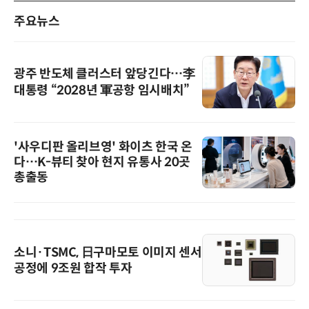
주요뉴스
광주 반도체 클러스터 앞당긴다…李
대통령 “2028년 軍공항 임시배치”
'사우디판 올리브영' 화이츠 한국 온
다…K-뷰티 찾아 현지 유통사 20곳
총출동
소니·TSMC, 日구마모토 이미지 센서
공정에 9조원 합작 투자