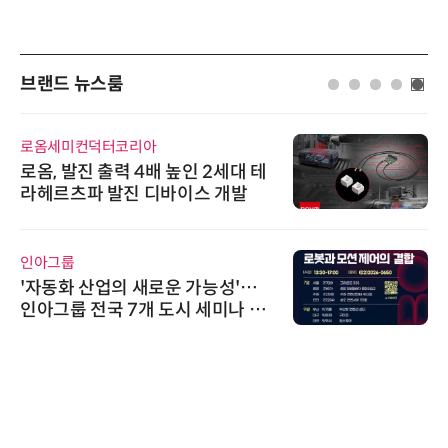
브랜드 뉴스룸
로옴세미컨덕터코리아
로옴, 발진 출력 4배 높인 2세대 테
라헤르츠파 발진 디바이스 개발
인아그룹
'자동화 산업의 새로운 가능성'…
인아그룹 전국 7개 도시 세미나 페
어 개최