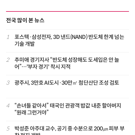
전국 많이 본 뉴스
1
포스텍·삼성전자, 3D 낸드(NAND) 반도체 한계 넘는
기술 개발
2
추미애 경기지사 “반도체 성장해도 도세입은 안 늘
어”…'부자 경기' 착시 지적
3
광주시, 3만호 AI도시·30만㎡ 첨단산단 조성 검토
4
“손녀들 같아서” 태국인 관광객 밥값 내준 할아버지
“원래 그런거야”
5
박성준 아주대 교수, 공기 중 수분으로 200㎛ 피부 부