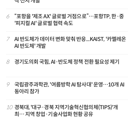
착 전지 개발
6
“포항을 '제조 AX' 글로벌 거점으로”…포항TP, 한·중
'피지컬 AI' 글로벌 협력 속도
7
AI 반도체가 데이터 변화 맞춰 반응...KAIST, '카멜레온
AI 반도체' 개발
8
경기도의회 국힘, AI·반도체 정책 전환 필요성 제기
9
국립광주과학관, '여름방학 AI 탐사대' 운영…10개 AI
동아리 참가
10
경북대, '대구·경북 지역기술혁신협의체(TIPS)'개
최… 지역 창업·기술사업화 현황 공유