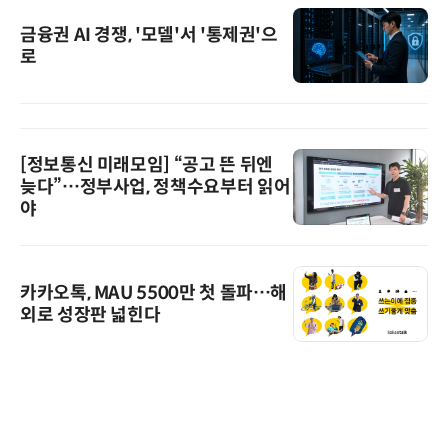
금융권 AI 경쟁, '모델'서 '통제권'으
로
[정보통신 미래모임] “공고 뜬 뒤엔
늦다”…정부사업, 정책수요부터 읽어
야
카카오톡, MAU 5500만 첫 돌파…해
외로 성장판 넓힌다