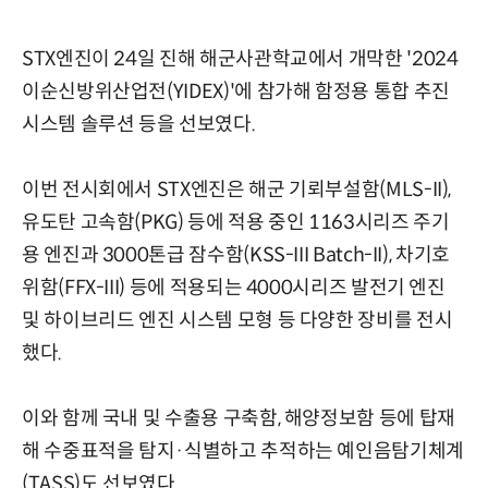
STX엔진이 24일 진해 해군사관학교에서 개막한 '2024
이순신방위산업전(YIDEX)'에 참가해 함정용 통합 추진
시스템 솔루션 등을 선보였다.
이번 전시회에서 STX엔진은 해군 기뢰부설함(MLS-II),
유도탄 고속함(PKG) 등에 적용 중인 1163시리즈 주기
용 엔진과 3000톤급 잠수함(KSS-III Batch-II), 차기호
위함(FFX-III) 등에 적용되는 4000시리즈 발전기 엔진
및 하이브리드 엔진 시스템 모형 등 다양한 장비를 전시
했다.
이와 함께 국내 및 수출용 구축함, 해양정보함 등에 탑재
해 수중표적을 탐지·식별하고 추적하는 예인음탐기체계
(TASS)도 선보였다.