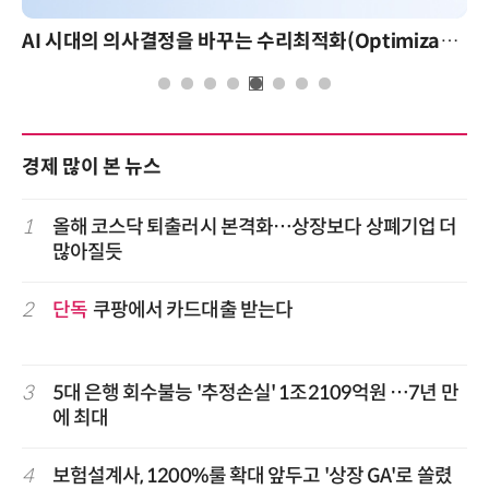
AI 시대의 의사결정을 바꾸는 수리최적화(Optimization): 실제 산업 적용 사례와 활용 전략
경제 많이 본 뉴스
1
올해 코스닥 퇴출러시 본격화…상장보다 상폐기업 더
많아질듯
2
단독
쿠팡에서 카드대출 받는다
3
5대 은행 회수불능 '추정손실' 1조2109억원 …7년 만
에 최대
4
보험설계사, 1200%룰 확대 앞두고 '상장 GA'로 쏠렸