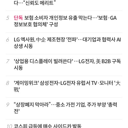
다…“신뢰도 메리트”
5
단독
보험 소비자 개인정보 유출 막는다…'보험·GA
정보보호 협의체' 구성
6
LG 엑사원, 中企 제조현장 '전파'…대기업과 협력사 AI
상생 시동
7
'상업용 디스플레이 빌려쓴다' …LG전자, 美 B2B 구독
시동
8
'게이밍위크' 삼성전자-LG전자 유럽서 TV·모니터 '大
戰'
9
“상장폐지 막아라”…중소 가전 기업, 주가 부양 '총력
전'
10
코스피 급등에 매수 사이드카 발동