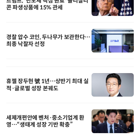
트럼프, '반도체 핵심 원료' 폴리실리
콘 파생상품에 15% 관세
경찰 압수 코인, 두나무가 보관한다…
최종 낙찰자 선정
휴젤 장두현 號 1년…상반기 최대 실
적·글로벌 성장 본궤도
세제개편안에 벤처·중소기업계 환
영…“생태계 성장 기반 확충”