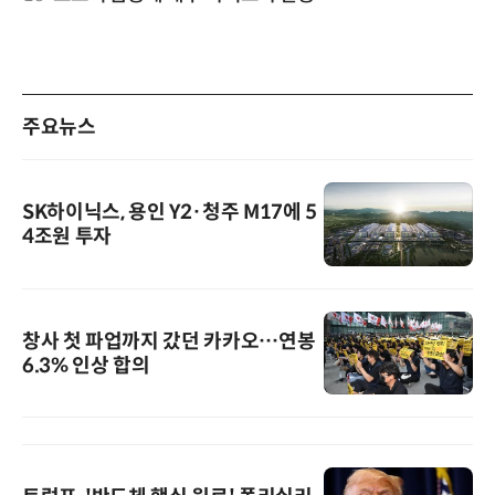
주요뉴스
SK하이닉스, 용인 Y2·청주 M17에 5
4조원 투자
창사 첫 파업까지 갔던 카카오…연봉
6.3% 인상 합의