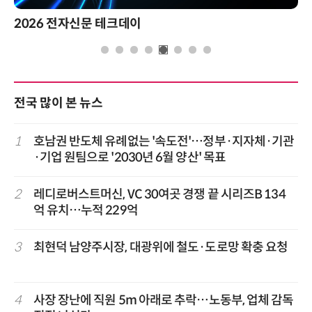
2026 전자신문 테크데이
전국 많이 본 뉴스
1
호남권 반도체 유례없는 '속도전'…정부·지자체·기관
·기업 원팀으로 '2030년 6월 양산' 목표
2
레디로버스트머신, VC 30여곳 경쟁 끝 시리즈B 134
억 유치…누적 229억
3
최현덕 남양주시장, 대광위에 철도·도로망 확충 요청
4
사장 장난에 직원 5m 아래로 추락…노동부, 업체 감독