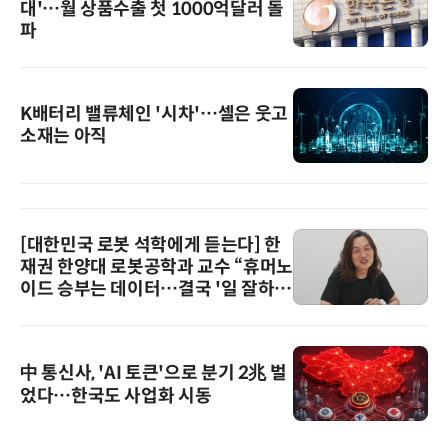
대'…월 상품수출 첫 1000억달러 돌
파
K배터리 밸류체인 '시차'…셀은 웃고
소재는 아직
[대한민국 로봇 석학에게 듣는다] 한
재권 한양대 로봇공학과 교수 “휴머노
이드 승부는 데이터…결국 '일 잘하는
로봇'이 시장을 지배한다”
中 통신사, 'AI 토큰'으로 분기 2兆 벌
었다…한국도 사업화 시동