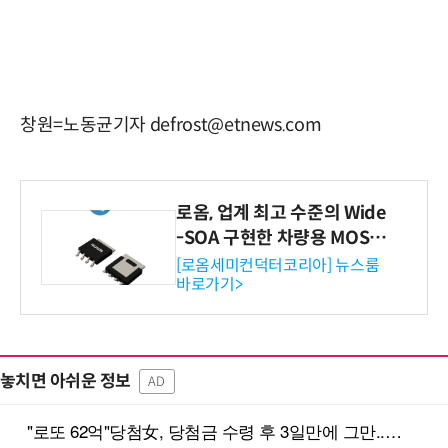
창원=노동균기자 defrost@etnews.com
로옴, 업계 최고 수준의 Wide
-SOA 구현한 차량용 MOSF
ET 개발
[로옴세미컨덕터코리아] 뉴스룸
바로가기>
놓치면 아쉬운 정보
AD