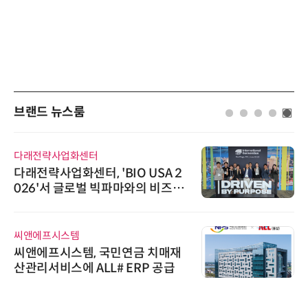
브랜드 뉴스룸
다래전략사업화센터
다래전략사업화센터, 'BIO USA 2
026'서 글로벌 빅파마와의 비즈니
스 미팅 지원…K-바이오 해외 진출
교두보 확보
씨앤에프시스템
씨앤에프시스템, 국민연금 치매재
산관리서비스에 ALL# ERP 공급