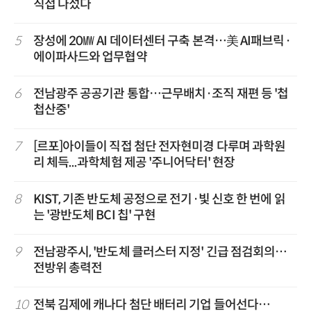
직접 나섰다
5
장성에 20㎿ AI 데이터센터 구축 본격…美 AI패브릭·
에이파사드와 업무협약
6
전남광주 공공기관 통합…근무배치·조직 재편 등 '첩
첩산중'
7
[르포]아이들이 직접 첨단 전자현미경 다루며 과학원
리 체득...과학체험 제공 '주니어닥터' 현장
8
KIST, 기존 반도체 공정으로 전기·빛 신호 한 번에 읽
는 '광반도체 BCI 칩' 구현
9
전남광주시, '반도체 클러스터 지정' 긴급 점검회의…
전방위 총력전
10
전북 김제에 캐나다 첨단 배터리 기업 들어선다…