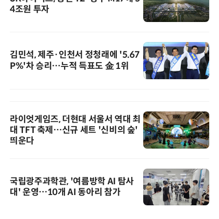
4조원 투자
김민석, 제주·인천서 정청래에 '5.67
P%'차 승리…누적 득표도 金 1위
라이엇게임즈, 더현대 서울서 역대 최
대 TFT 축제…신규 세트 '신비의 숲'
띄운다
국립광주과학관, '여름방학 AI 탐사
대' 운영…10개 AI 동아리 참가