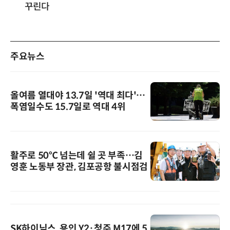
꾸린다
주요뉴스
올여름 열대야 13.7일 '역대 최다'…
폭염일수도 15.7일로 역대 4위
활주로 50℃ 넘는데 쉴 곳 부족…김
영훈 노동부 장관, 김포공항 불시점검
SK하이닉스, 용인 Y2·청주 M17에 5