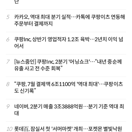
단
5
카카오, 역대 최대 분기 실적…카톡에 쿠팡이츠 연동해
주문부터 결제까지
6
쿠팡Inc, 상반기 영업적자 1.2조 육박…2년치 이익 넘
어서
7
[뉴스줌인] 쿠팡Inc, 2분기 '어닝쇼크'…“내년 중순께
유출 사고 전 수준 회복”
8
“쿠팡, 7월 결제액 6조1100억 '역대 최대'…쿠팡이츠
도 신기록”
9
네이버, 2분기 매출 3조3888억원…분기 기준 역대 최
대
10
롯데百, 잠실서 첫 '서머마켓' 개최…포켓몬 별빛낙원