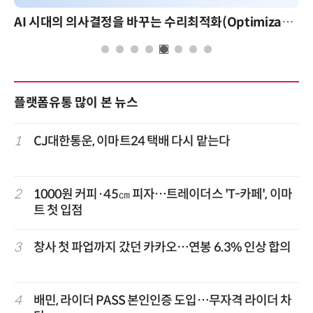
AI 시대의 의사결정을 바꾸는 수리최적화(Optimization): 실제 산업 적용 사례와 활용 전략
플랫폼유통 많이 본 뉴스
1
CJ대한통운, 이마트24 택배 다시 맡는다
2
1000원 커피·45㎝ 피자…트레이더스 'T-카페', 이마
트 첫 입점
3
창사 첫 파업까지 갔던 카카오…연봉 6.3% 인상 합의
4
배민, 라이더 PASS 본인인증 도입…무자격 라이더 차