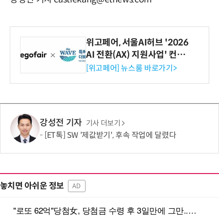
위고페어, 서울AI허브 '2026
AI 전환(AX) 지원사업' 컨소
시엄 선정
[위고페어] 뉴스룸 바로가기>
강성전 기자
기사 더보기
[ET톡] SW '제값받기', 후속 작업에 달렸다
놓치면 아쉬운 정보
AD