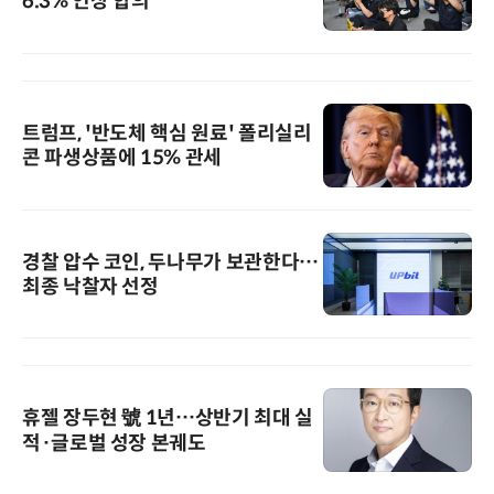
6.3% 인상 합의
트럼프, '반도체 핵심 원료' 폴리실리
콘 파생상품에 15% 관세
경찰 압수 코인, 두나무가 보관한다…
최종 낙찰자 선정
휴젤 장두현 號 1년…상반기 최대 실
적·글로벌 성장 본궤도