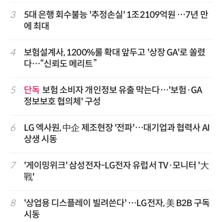
3
5대 은행 회수불능 '추정손실' 1조2109억원 …7년 만
에 최대
4
보험설계사, 1200%룰 확대 앞두고 '상장 GA'로 쏠렸
다…“신뢰도 메리트”
5
단독
보험 소비자 개인정보 유출 막는다…'보험·GA
정보보호 협의체' 구성
6
LG 엑사원, 中企 제조현장 '전파'…대기업과 협력사 AI
상생 시동
7
'게이밍위크' 삼성전자-LG전자 유럽서 TV·모니터 '大
戰'
8
'상업용 디스플레이 빌려쓴다' …LG전자, 美 B2B 구독
시동