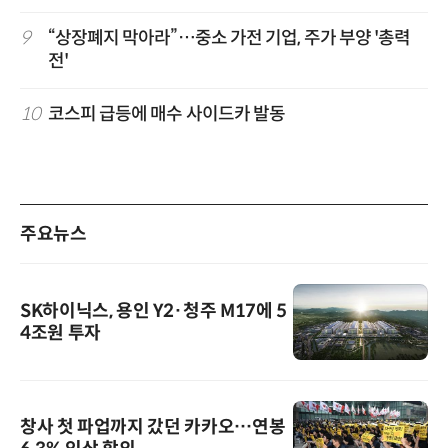
9
“상장폐지 막아라”…중소 가전 기업, 주가 부양 '총력
전'
10
코스피 급등에 매수 사이드카 발동
주요뉴스
SK하이닉스, 용인 Y2·청주 M17에 5
4조원 투자
창사 첫 파업까지 갔던 카카오…연봉