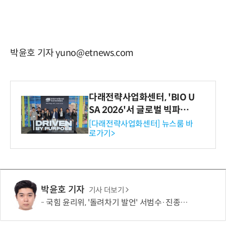
박윤호 기자 yuno@etnews.com
다래전략사업화센터, 'BIO U
SA 2026'서 글로벌 빅파마
와의 비즈니스 미팅 지원…K
[다래전략사업화센터] 뉴스룸 바
로가기>
-바이오 해외 진출 교두보 확
보
박윤호 기자
기사 더보기
국힘 윤리위, '돌려차기 발언' 서범수·진종오 징계 절차 개시