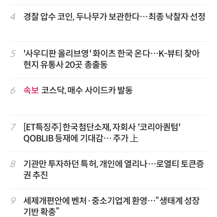
4
경찰 압수 코인, 두나무가 보관한다…최종 낙찰자 선정
5
'사우디판 올리브영' 화이츠 한국 온다…K-뷰티 찾아
현지 유통사 20곳 총출동
6
속보
코스닥, 매수 사이드카 발동
7
[ET특징주] 한국첨단소재, 자회사 '코리아퀀텀'
QOBLIB 등재에 기대감… 주가 上
8
기관만 투자하던 특허, 개인에 열리나…로열티 토큰증
권 추진
9
세제개편안에 벤처·중소기업계 환영…“생태계 성장
기반 확충”