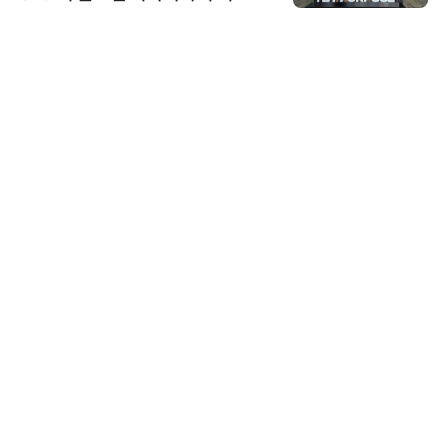
스 미팅 지원…K-바이오 해외 진출
교두보 확보