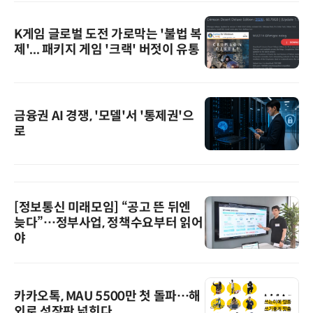
K게임 글로벌 도전 가로막는 '불법 복
제'... 패키지 게임 '크랙' 버젓이 유통
금융권 AI 경쟁, '모델'서 '통제권'으
로
[정보통신 미래모임] “공고 뜬 뒤엔
늦다”…정부사업, 정책수요부터 읽어
야
카카오톡, MAU 5500만 첫 돌파…해
외로 성장판 넓힌다