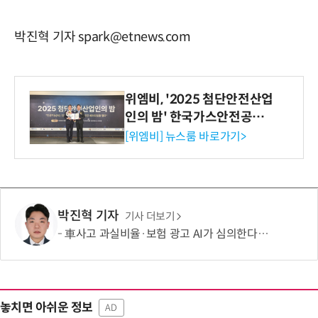
박진혁 기자 spark@etnews.com
위엠비, '2025 첨단안전산업
인의 밤' 한국가스안전공사
사장상 수상
[위엠비] 뉴스룸 바로가기>
박진혁 기자
기사 더보기
車사고 과실비율·보험 광고 AI가 심의한다…손보협회, 분석 시스템 구축
놓치면 아쉬운 정보
AD