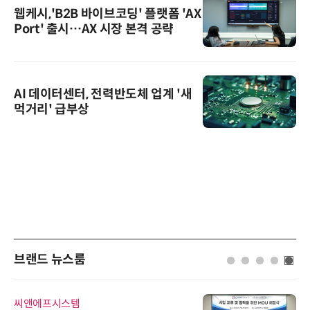
웹케시,'B2B 바이브코딩' 플랫폼 'AX
Port' 출시…AX 시장 본격 공략
AI 데이터센터, 전력반도체 업계 '새
먹거리' 급부상
브랜드 뉴스룸
씨앤에프시스템