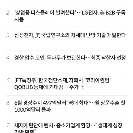
2
'상업용 디스플레이 빌려쓴다' …LG전자, 美 B2B 구독
시동
3
삼성전자, 美 국립연구소와 차세대 난방 기술 개발한다
4
경찰 압수 코인, 두나무가 보관한다…최종 낙찰자 선정
5
[ET특징주] 한국첨단소재, 자회사 '코리아퀀텀'
QOBLIB 등재에 기대감… 주가 上
6
6월 경상수지 497억달러 '역대 최대'…월 상품수출 첫
1000억달러 돌파
7
세제개편안에 벤처·중소기업계 환영…“생태계 성장
기반 확충”