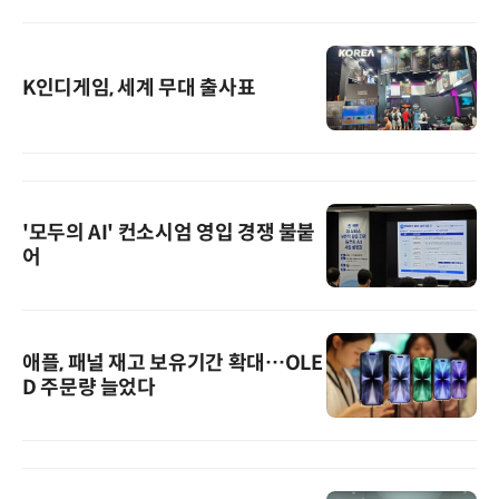
K인디게임, 세계 무대 출사표
'모두의 AI' 컨소시엄 영입 경쟁 불붙
어
애플, 패널 재고 보유기간 확대…OLE
D 주문량 늘었다