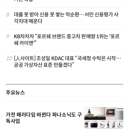
8
대출 못 받아 신용 못 쌓는 악순환…서민 신용평가 사
각지대 메운다
9
KB차차차 “포르쉐 브랜드 중고차 판매량 1위는 '포르
쉐 카이엔'”
10
[人사이트] 조성일 KDAC 대표 “국세청 수탁은 시작…
공공 가상자산 표준 만들겠다”
주요뉴스
가전 패러다임 바뀐다 파나소닉도 구
독사업