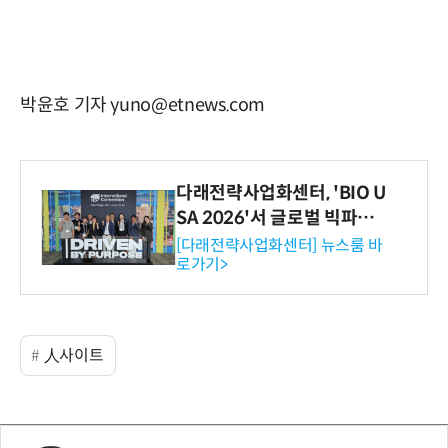
박윤호 기자 yuno@etnews.com
다래전략사업화센터, 'BIO U
SA 2026'서 글로벌 빅파마
와의 비즈니스 미팅 지원…K
[다래전략사업화센터] 뉴스룸 바
로가기>
-바이오 해외 진출 교두보 확
보
人사이트