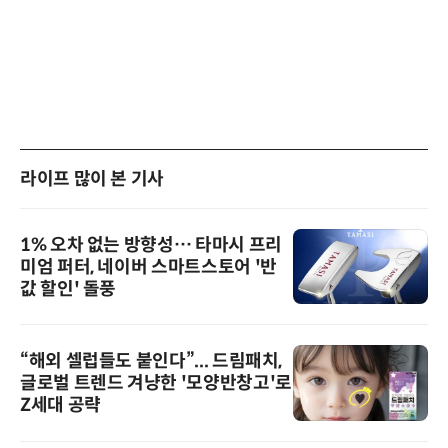
라이프 많이 본 기사
1% 오차 없는 방향성… 타마시 프리
미엄 퍼터, 네이버 스마트스토어 '반
값 할인' 돌풍
“해외 셀럽들도 붙인다”... 드림패치,
글로벌 트렌드 겨냥한 '모양반창고'로
Z세대 공략