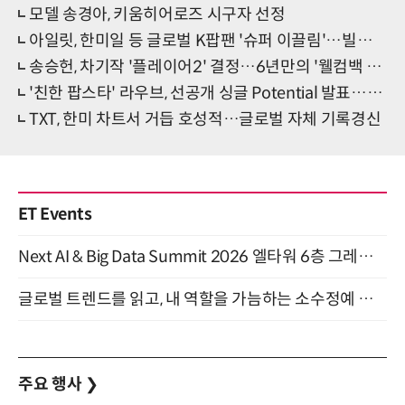
모델 송경아, 키움히어로즈 시구자 선정
아일릿, 한미일 등 글로벌 K팝팬 '슈퍼 이끌림'…빌보드·오리콘 등 신기록 거듭
송승헌, 차기작 '플레이어2' 결정…6년만의 '웰컴백 투 강하리'
'친한 팝스타' 라우브, 선공개 싱글 Potential 발표…'서재페' 전 새 사랑고백
TXT, 한미 차트서 거듭 호성적…글로벌 자체 기록경신
ET Events
Next AI & Big Data Summit 2026 엘타워 6층 그레이스홀 개최 (9/18)
글로벌 트렌드를 읽고, 내 역할을 가늠하는 소수정예 실습 워크숍 (8/28)
주요 행사
❯