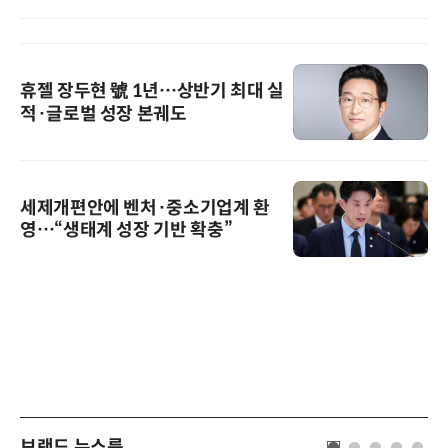
휴젤 장두현 號 1년…상반기 최대 실
적·글로벌 성장 본궤도
세제개편안에 벤처·중소기업계 환
영…“생태계 성장 기반 확충”
브랜드 뉴스룸