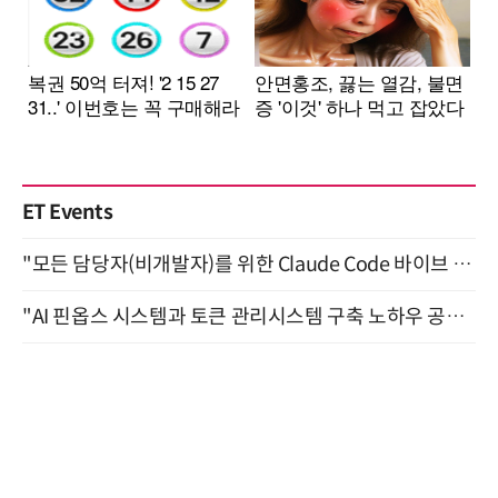
ET Events
"모든 담당자(비개발자)를 위한 Claude Code 바이브 코딩 2-day 부트캠프" 9월 16~17일 개최
"AI 핀옵스 시스템과 토큰 관리시스템 구축 노하우 공개" 잠실 한국광고문화회관 2층 대회의실 (8/21)