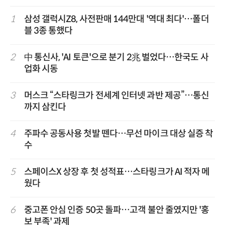
1
삼성 갤럭시Z8, 사전판매 144만대 '역대 최다'…폴더
블 3종 통했다
2
中 통신사, 'AI 토큰'으로 분기 2兆 벌었다…한국도 사
업화 시동
3
머스크 “스타링크가 전세계 인터넷 과반 제공”…통신
까지 삼킨다
4
주파수 공동사용 첫발 뗀다…무선 마이크 대상 실증 착
수
5
스페이스X 상장 후 첫 성적표…스타링크가 AI 적자 메
웠다
6
중고폰 안심 인증 50곳 돌파…고객 불안 줄였지만 '홍
보 부족' 과제