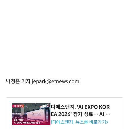
박정은 기자 jepark@etnews.com
디에스앤지, 'AI EXPO KOR
EA 2026' 참가 성료… AI 전
생애주기 아우르는 통합 솔루
[디에스앤지] 뉴스룸 바로가기>
션 선봬 [영상]