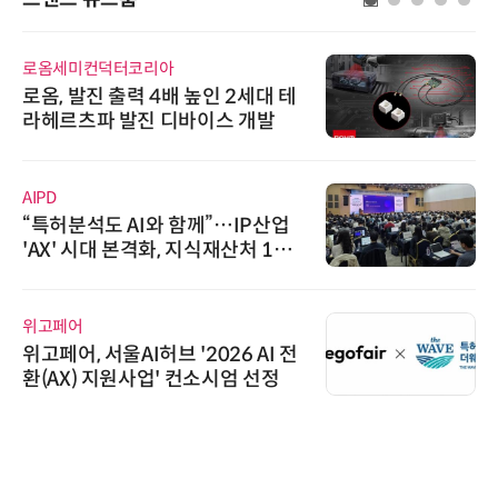
로옴세미컨덕터코리아
로옴, 발진 출력 4배 높인 2세대 테
라헤르츠파 발진 디바이스 개발
AIPD
“특허분석도 AI와 함께”…IP산업
'AX' 시대 본격화, 지식재산처 1호
AI IP데이터분석사 탄생
위고페어
위고페어, 서울AI허브 '2026 AI 전
환(AX) 지원사업' 컨소시엄 선정