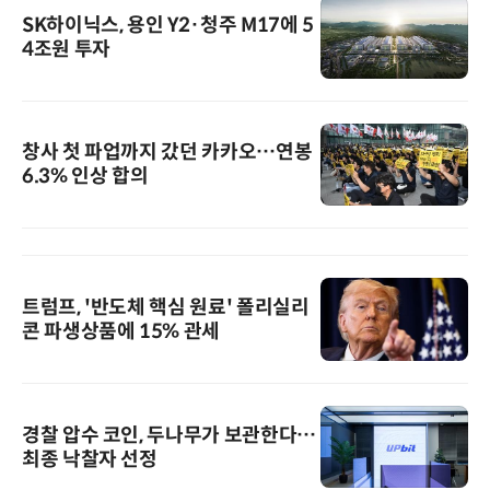
SK하이닉스, 용인 Y2·청주 M17에 5
4조원 투자
창사 첫 파업까지 갔던 카카오…연봉
6.3% 인상 합의
트럼프, '반도체 핵심 원료' 폴리실리
콘 파생상품에 15% 관세
경찰 압수 코인, 두나무가 보관한다…
최종 낙찰자 선정