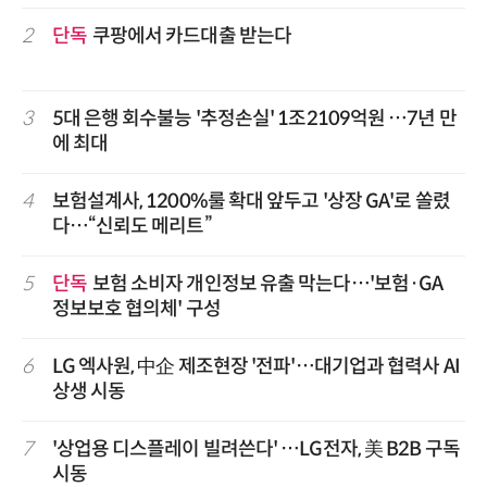
2
단독
쿠팡에서 카드대출 받는다
3
5대 은행 회수불능 '추정손실' 1조2109억원 …7년 만
에 최대
4
보험설계사, 1200%룰 확대 앞두고 '상장 GA'로 쏠렸
다…“신뢰도 메리트”
5
단독
보험 소비자 개인정보 유출 막는다…'보험·GA
정보보호 협의체' 구성
6
LG 엑사원, 中企 제조현장 '전파'…대기업과 협력사 AI
상생 시동
7
'상업용 디스플레이 빌려쓴다' …LG전자, 美 B2B 구독
시동