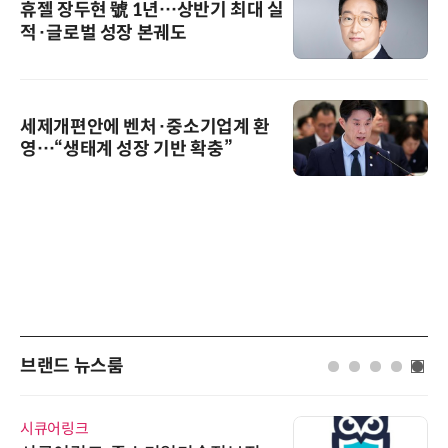
휴젤 장두현 號 1년…상반기 최대 실
적·글로벌 성장 본궤도
세제개편안에 벤처·중소기업계 환
영…“생태계 성장 기반 확충”
브랜드 뉴스룸
시큐어링크