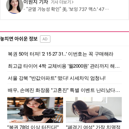
이원지 기자
기사 더보기
“균열 가능성 확인” 美, '보잉 737 맥스' 471대 점검 명령…한국 노선은 괜찮나?
놓치면 아쉬운 정보
AD