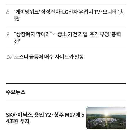
8
'게이밍위크' 삼성전자-LG전자 유럽서 TV·모니터 '大
戰'
9
“상장폐지 막아라”…중소 가전 기업, 주가 부양 '총력
전'
10
코스피 급등에 매수 사이드카 발동
주요뉴스
SK하이닉스, 용인 Y2·청주 M17에 5
4조원 투자