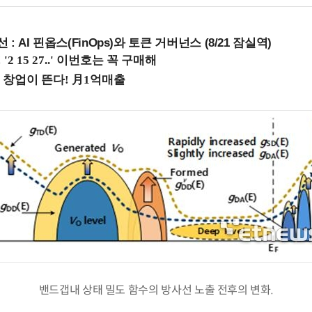
 : AI 핀옵스(FinOps)와 토큰 거버넌스 (8/21 잠실역)
밴드갭내 상태 밀도 함수의 방사선 노출 전후의 변화.