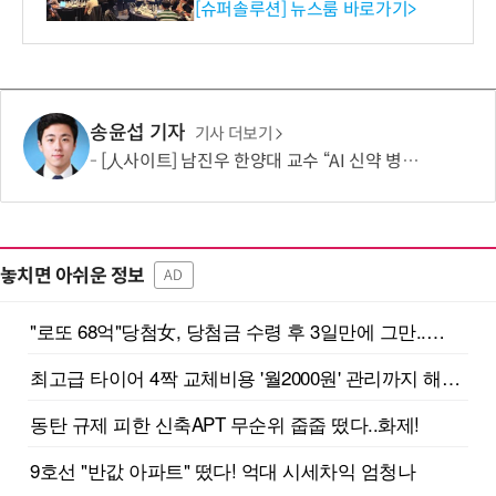
리 성료
[슈퍼솔루션] 뉴스룸 바로가기>
송윤섭 기자
기사 더보기
[人사이트] 남진우 한양대 교수 “AI 신약 병목, K-문샷으로 극복해 개발 속도 10배 향상”
놓치면 아쉬운 정보
AD