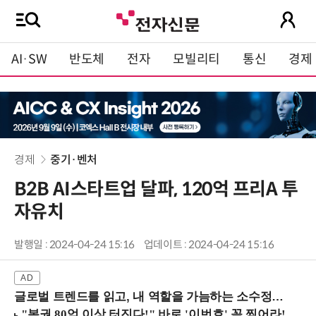
AI·SW
반도체
전자
모빌리티
통신
경제
경제
중기·벤처
B2B AI스타트업 달파, 120억 프리A 투
자유치
발행일 : 2024-04-24 15:16
업데이트 : 2024-04-24 15:16
글로벌 트렌드를 읽고, 내 역할을 가늠하는 소수정예 실습 워크숍 (8/28 신논현역)