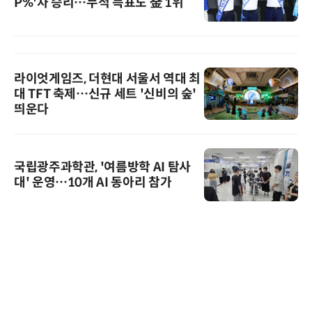
P%'차 승리…누적 득표도 金 1위
라이엇게임즈, 더현대 서울서 역대 최
대 TFT 축제…신규 세트 '신비의 숲'
띄운다
국립광주과학관, '여름방학 AI 탐사
대' 운영…10개 AI 동아리 참가