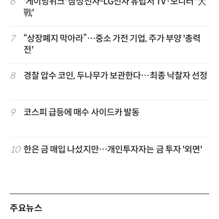
6
'게이밍위크' 삼성전자-LG전자 유럽서 TV·모니터 '大
戰'
7
“상장폐지 막아라”…중소 가전 기업, 주가 부양 '총력
전'
8
경찰 압수 코인, 두나무가 보관한다…최종 낙찰자 선정
9
코스피 급등에 매수 사이드카 발동
10
한은 금 매입 나섰지만…개인투자자는 금 투자 '외면'
주요뉴스