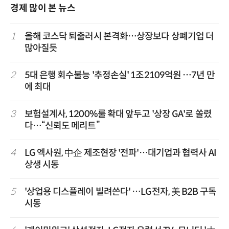
경제 많이 본 뉴스
1
올해 코스닥 퇴출러시 본격화…상장보다 상폐기업 더
많아질듯
2
5대 은행 회수불능 '추정손실' 1조2109억원 …7년 만
에 최대
3
보험설계사, 1200%룰 확대 앞두고 '상장 GA'로 쏠렸
다…“신뢰도 메리트”
4
LG 엑사원, 中企 제조현장 '전파'…대기업과 협력사 AI
상생 시동
5
'상업용 디스플레이 빌려쓴다' …LG전자, 美 B2B 구독
시동