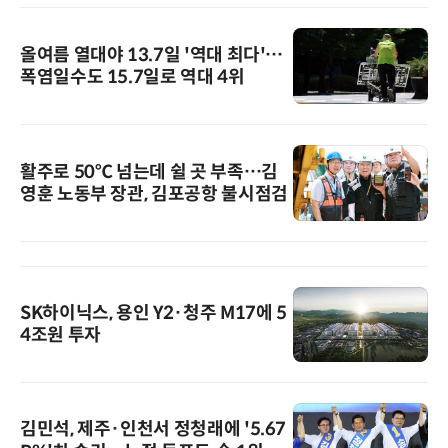
올여름 열대야 13.7일 '역대 최다'…
폭염일수도 15.7일로 역대 4위
활주로 50℃ 넘는데 쉴 곳 부족…김
영훈 노동부 장관, 김포공항 불시점검
SK하이닉스, 용인 Y2·청주 M17에 5
4조원 투자
김민석, 제주·인천서 정청래에 '5.67