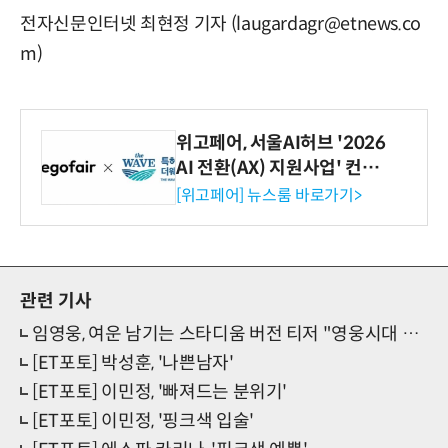
전자신문인터넷 최현정 기자 (laugardagr@etnews.co
m)
위고페어, 서울AI허브 '2026
AI 전환(AX) 지원사업' 컨소
시엄 선정
[위고페어] 뉴스룸 바로가기>
관련 기사
임영웅, 여운 남기는 스타디움 버전 티저 "영웅시대 모두 모시고…"
[ET포토] 박성훈, '나쁜남자'
[ET포토] 이민정, '빠져드는 분위기'
[ET포토] 이민정, '핑크색 입술'