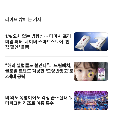
라이프 많이 본 기사
1% 오차 없는 방향성… 타마시 프리
미엄 퍼터, 네이버 스마트스토어 '반
값 할인' 돌풍
“해외 셀럽들도 붙인다”... 드림패치,
글로벌 트렌드 겨냥한 '모양반창고'로
Z세대 공략
비 와도 폭염이어도 걱정 끝…실내 워
터파크형 리조트 여름 특수