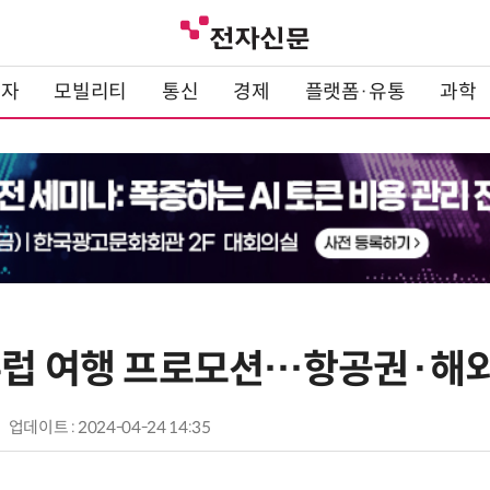
전자
모빌리티
통신
경제
플랫폼·유통
과학
유럽 여행 프로모션…항공권·해
업데이트 : 2024-04-24 14:35