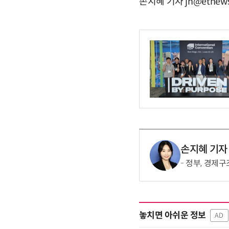
손지혜 기자 jh@etnews
손지혜 기자
정부, 경제구
놓치면 아쉬운 정보
AD