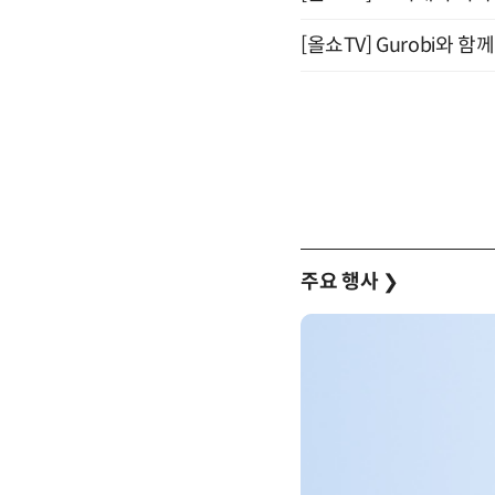
[올쇼TV] Gurobi와 
주요 행사
❯