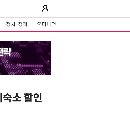
정치·정책
오피니언
외숙소 할인