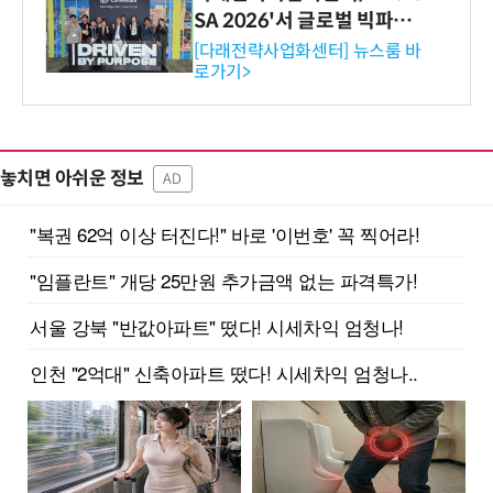
SA 2026'서 글로벌 빅파마
와의 비즈니스 미팅 지원…K
[다래전략사업화센터] 뉴스룸 바
로가기>
-바이오 해외 진출 교두보 확
보
놓치면 아쉬운 정보
AD