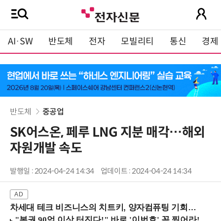
AI·SW
반도체
전자
모빌리티
통신
경제
반도체
중공업
SK어스온, 페루 LNG 지분 매각…해외
자원개발 속도
발행일 : 2024-04-24 14:34
업데이트 : 2024-04-24 14:34
차세대 테크 비즈니스의 치트키, 양자컴퓨팅 기회를 선점하라! (8/28 강남역)