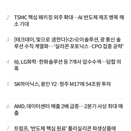
2
TSMC 핵심 패키징 외주 확대…AI 반도체 제조 병목 해
소 기대
3
[테크데이, 빛으로 通한다]<2>오이솔루션, 광 통신 솔
루션 수직 계열화…'실리콘 포토닉스·CPO 집중 공략'
4
檢, LG화학·한화솔루션 등 7개사 압수수색…담합 의
혹
5
SK하이닉스, 용인 Y2·청주 M17에 54조원 투자
6
AMD, 데이터센터 매출 2배 급증…2분기 사상 최대 매
출
7
트럼프, '반도체 핵심 원료' 폴리실리콘 파생상품에