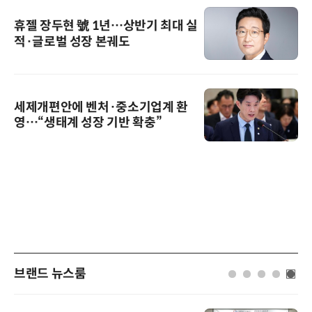
휴젤 장두현 號 1년…상반기 최대 실
적·글로벌 성장 본궤도
세제개편안에 벤처·중소기업계 환
영…“생태계 성장 기반 확충”
브랜드 뉴스룸