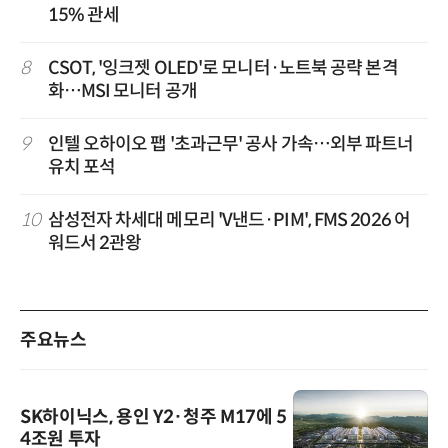
15% 관세
8
CSOT, '잉크젯 OLED'로 모니터·노트북 공략 본격
화…MSI 모니터 공개
9
인텔 오하이오 팹 '초과근무' 공사 가속…외부 파트너
유치 포석
10
삼성전자 차세대 메모리 'V낸드·PIM', FMS 2026 어
워드서 2관왕
주요뉴스
SK하이닉스, 용인 Y2·청주 M17에 5
4조원 투자