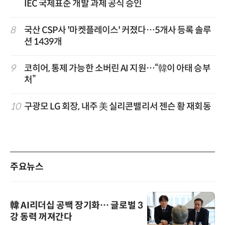
IEC 국제표준 개발 과제 공식 승인
8
국산 CSP사 '마켓플레이스' 커졌다…5개사 등록 솔루
션 1439개
9
코히어, 통제 가능한 소버린 AI 지원…“韓이 아태 승부
처”
10
구광모 LG 회장, 내주 美 실리콘밸리서 젠슨 황 재회동
주요뉴스
韓 AI리더십 공백 장기화… 글로벌 3
강 동력 꺼져간다