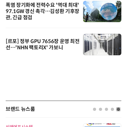
폭염 장기화에 전력수요 '역대 최대'
97.1GW 경신 촉각…김성환 기후장
관, 긴급 점검
[르포] 정부 GPU 7656장 운영 최전
선…'NHN 팩토리X' 가보니
브랜드 뉴스룸
다래전략사업화센터