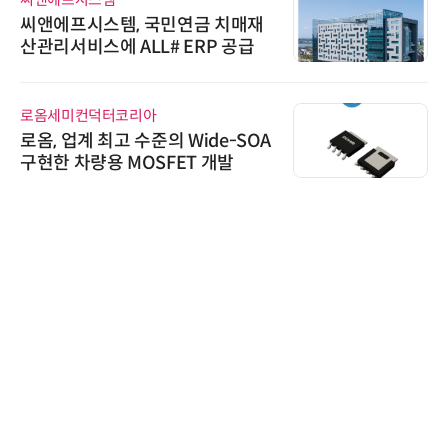
금 치매재
다래전략사업화센터, 'BIO U
RP 공급
026'서 글로벌 빅파마와의
스 미팅 지원…K-바이오 해
교두보 확보
비쉐이
ide-SOA
비쉐이, 모든 주요 리모컨 
 개발
원하는 TSOP15300 시리즈
신기 출시
AIPD
“특허분석도 AI와 함께”…
'AX' 시대 본격화, 지식재산
AI IP데이터분석사 탄생