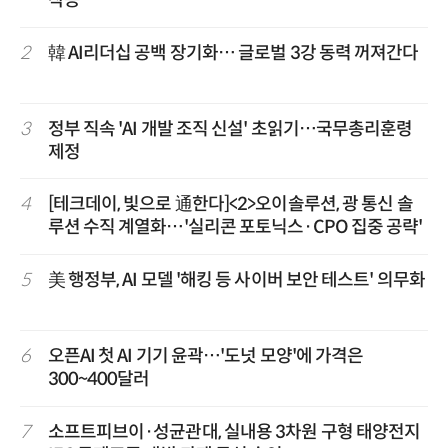
2
韓 AI리더십 공백 장기화… 글로벌 3강 동력 꺼져간다
3
정부 직속 'AI 개발 조직 신설' 초읽기…국무총리훈령
제정
4
[테크데이, 빛으로 通한다]<2>오이솔루션, 광 통신 솔
루션 수직 계열화…'실리콘 포토닉스·CPO 집중 공략'
5
美 행정부, AI 모델 '해킹 등 사이버 보안 테스트' 의무화
6
오픈AI 첫 AI 기기 윤곽…'도넛 모양'에 가격은
300~400달러
7
소프트피브이·성균관대, 실내용 3차원 구형 태양전지