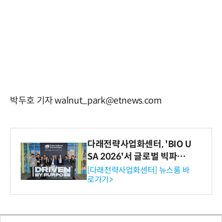
박두호 기자 walnut_park@etnews.com
다래전략사업화센터, 'BIO U
SA 2026'서 글로벌 빅파마
와의 비즈니스 미팅 지원…K
[다래전략사업화센터] 뉴스룸 바
로가기>
-바이오 해외 진출 교두보 확
보