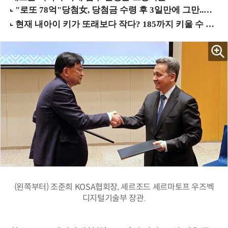
(왼쪽부터) 조준희 KOSA협회장, 셰르조드 셰르마토프 우즈벡
디지털기술부 장관.