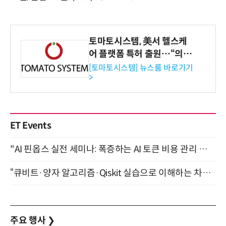
토마토시스템, 美서 헬스케
어 플랫폼 특허 출원…“의료
기관·보험사 공략”
[토마토시스템] 뉴스룸 바로가기
>
ET Events
"AI 핀옵스 실전 세미나: 폭증하는 AI 토큰 비용 관리 전략" 8월 21일 개최
“큐비트·양자 알고리즘·Qiskit 실습으로 이해하는 차세대 컴퓨팅” (8/28)
주요 행사
❯