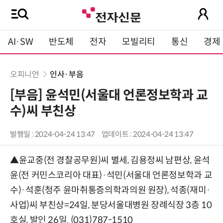
AI·SW
반도체
전자
모빌리티
통신
경제
오피니언
인사·부음
[부음] 윤석민(서울대 언론정보학과 교
수)씨 부친상
발행일 : 2024-04-24 13:47
업데이트 : 2024-04-24 13:47
▲윤교중(전 경찰공무원)씨 별세, 김용정씨 남편상, 윤석
윤(전 커민스코리아 대표)·석민(서울대 언론정보학과 교
수)·석훈(청주 윤마취통증의학과의원 원장), 석종(재미·
사업)씨 부친상=24일, 분당서울대병원 장례식장 3층 10
호실, 발인 26일. (031)787-1510