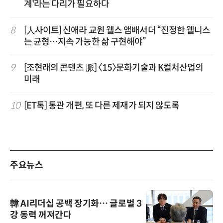
계'라는 다리가 필요하다
8
[人사이트] 신애라 교원 웰스 앰배서더 “진정한 웰니스
는 균형…지속 가능한 삶 구현해야”
9
[조현래의 콘텐츠 脈] 〈15〉문화기술과 K컬처산업의
미래
10
[ET톡] 통관 개편, 또 다른 제재가 되지 않도록
주요뉴스
韓 AI리더십 공백 장기화… 글로벌 3
강 동력 꺼져간다