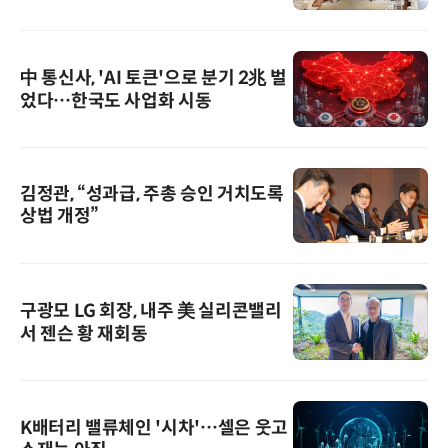
中 통신사, 'AI 토큰'으로 분기 2兆 벌
었다…한국도 사업화 시동
김정관, “성과급, 주총 승인 거치도록
상법 개정”
구광모 LG 회장, 내주 美 실리콘밸리
서 젠슨 황 재회동
K배터리 밸류체인 '시차'…셀은 웃고