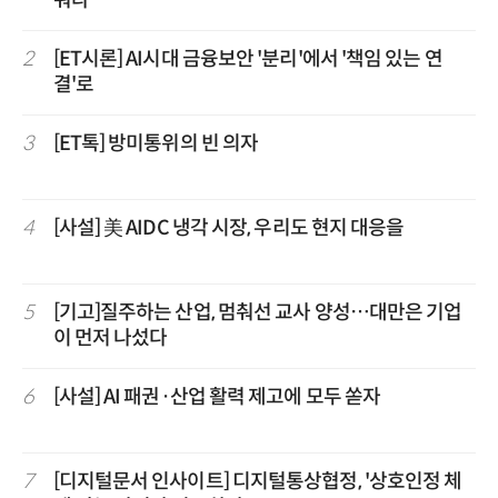
2
[ET시론] AI시대 금융보안 '분리'에서 '책임 있는 연
결'로
3
[ET톡] 방미통위의 빈 의자
4
[사설] 美 AIDC 냉각 시장, 우리도 현지 대응을
5
[기고]질주하는 산업, 멈춰선 교사 양성…대만은 기업
이 먼저 나섰다
6
[사설] AI 패권·산업 활력 제고에 모두 쏟자
7
[디지털문서 인사이트] 디지털통상협정, '상호인정 체