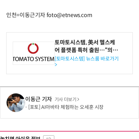
인천=이동근기자 foto@etnews.com
토마토시스템, 美서 헬스케
어 플랫폼 특허 출원…“의료
기관·보험사 공략”
[토마토시스템] 뉴스룸 바로가기
>
이동근 기자
기사 더보기
[포토] AI아바타 체험하는 오세훈 시장