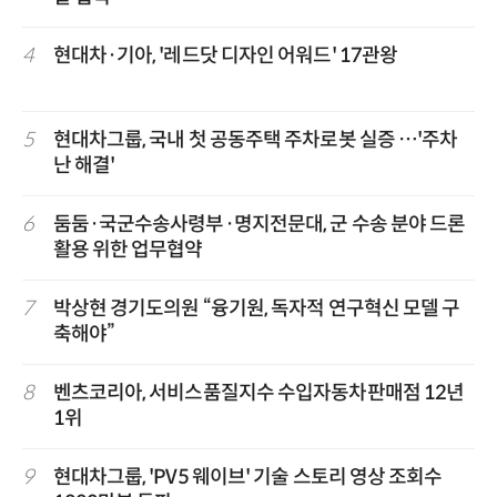
4
현대차·기아, '레드닷 디자인 어워드' 17관왕
5
현대차그룹, 국내 첫 공동주택 주차로봇 실증 …'주차
난 해결'
6
둠둠·국군수송사령부·명지전문대, 군 수송 분야 드론
활용 위한 업무협약
7
박상현 경기도의원 “융기원, 독자적 연구혁신 모델 구
축해야”
8
벤츠코리아, 서비스품질지수 수입자동차판매점 12년
1위
9
현대차그룹, 'PV5 웨이브' 기술 스토리 영상 조회수