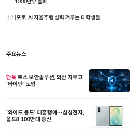
1000만뷰 돌파
10
[포토] AI 자율주행 실력 겨루는 대학생들
주요뉴스
단독
토스 보안솔루션, 외산 지우고
'타이탄' 도입
'와이드 폴드' 대흥행에…삼성전자,
폴드8 100만대 증산