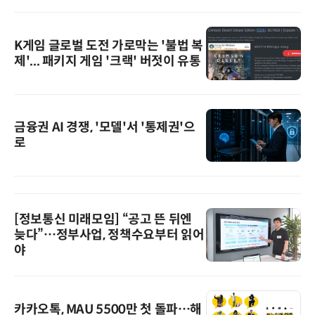
K게임 글로벌 도전 가로막는 '불법 복
제'... 패키지 게임 '크랙' 버젓이 유통
금융권 AI 경쟁, '모델'서 '통제권'으
로
[정보통신 미래모임] “공고 뜬 뒤엔
늦다”…정부사업, 정책수요부터 읽어
야
카카오톡, MAU 5500만 첫 돌파…해