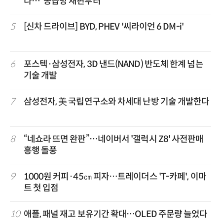
다…“공급망 재편부터”
5
[신차 드라이브] BYD, PHEV '씨라이언 6 DM-i'
6
포스텍·삼성전자, 3D 낸드(NAND) 반도체 한계 넘는
기술 개발
7
삼성전자, 美 국립연구소와 차세대 난방 기술 개발한다
8
“네쇼라 뜨면 완판”…네이버서 '갤럭시 Z8' 사전판매
흥행 돌풍
9
1000원 커피·45㎝ 피자…트레이더스 'T-카페', 이마
트 첫 입점
10
애플, 패널 재고 보유기간 확대…OLED 주문량 늘었다