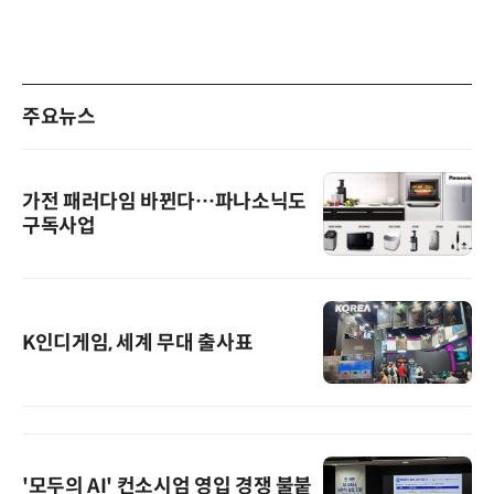
주요뉴스
가전 패러다임 바뀐다…파나소닉도
구독사업
K인디게임, 세계 무대 출사표
'모두의 AI' 컨소시엄 영입 경쟁 불붙