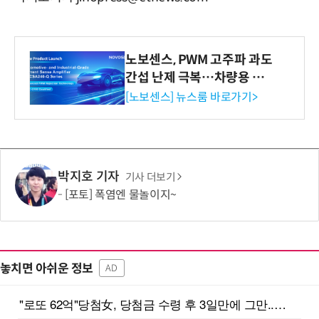
노보센스, PWM 고주파 과도
간섭 난제 극복…차량용 전
류 감지 증폭기
[노보센스] 뉴스룸 바로가기>
박지호 기자
기사 더보기
[포토] 폭염엔 물놀이지~
놓치면 아쉬운 정보
AD