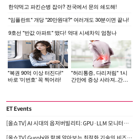
ET Events
[올쇼TV] AI 시대의 옵저버빌리티: GPU·LLM 모니터링부터 AI 기반 장애 대응까지 (8/11 생방송)
[올쇼TV] Gurobi와 함께 알아보는 최적화 기술의 비즈니스 활용 (8월 20일 생방송)