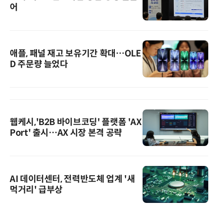
어
애플, 패널 재고 보유기간 확대…OLE
D 주문량 늘었다
웹케시,'B2B 바이브코딩' 플랫폼 'AX
Port' 출시…AX 시장 본격 공략
AI 데이터센터, 전력반도체 업계 '새
먹거리' 급부상