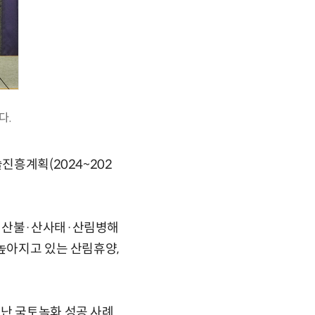
다.
진흥계획(2024~202
로 산불·산사태·산림병해
 높아지고 있는 산림휴양,
어난 국토녹화 성공 사례