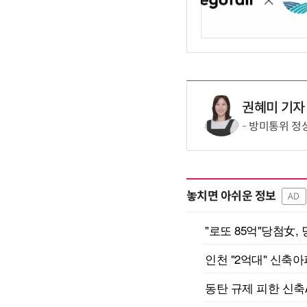
권혜미 기자
방미통위 정
놓치면 아쉬운 정보
AD