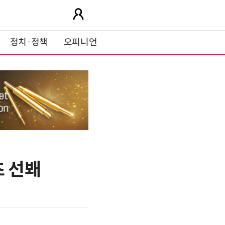
정치·정책
오피니언
츠 선봬