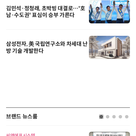
김민석·정청래, 초박빙 대결로…'호
남·수도권' 표심이 승부 가른다
삼성전자, 美 국립연구소와 차세대 난
방 기술 개발한다
브랜드 뉴스룸
씨앤에프시스템