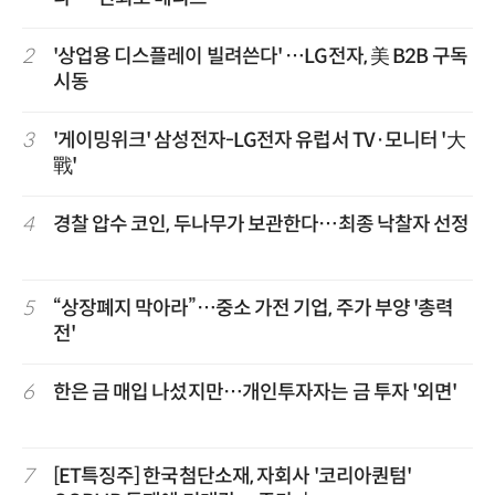
2
'상업용 디스플레이 빌려쓴다' …LG전자, 美 B2B 구독
시동
3
'게이밍위크' 삼성전자-LG전자 유럽서 TV·모니터 '大
戰'
4
경찰 압수 코인, 두나무가 보관한다…최종 낙찰자 선정
5
“상장폐지 막아라”…중소 가전 기업, 주가 부양 '총력
전'
6
한은 금 매입 나섰지만…개인투자자는 금 투자 '외면'
7
[ET특징주] 한국첨단소재, 자회사 '코리아퀀텀'