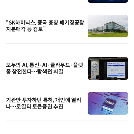
“SK하이닉스, 중국 충칭 패키징공장
지분매각 등 검토”
모두의 AI, 통신·AI·클라우드·플랫
폼 참전한다…탐색전 치열
기관만 투자하던 특허, 개인에 열리
나…로열티 토큰증권 추진