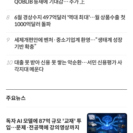
QOBLIB 등재에 기대감… 주가 上
8
6월 경상수지 497억달러 '역대 최대'…월 상품수출 첫
1000억달러 돌파
9
세제개편안에 벤처·중소기업계 환영…“생태계 성장
기반 확충”
10
대출 못 받아 신용 못 쌓는 악순환…서민 신용평가 사
각지대 메운다
주요뉴스
독자 AI 모델에 87억 규모 '교재' 투
입…문제·전공책에 강의영상까지