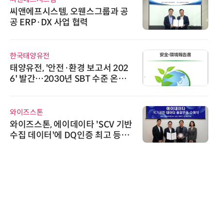
씨앤에프시스템, 오웬스그룹과 공
공 ERP·DX 사업 협력
한국태양유전
태양유전, '안전·환경 보고서 202
6' 발간…2030년 SBT 수준 온실
가스 감축 추진
와이즈스톤
와이즈스톤, 에이데이타 'SCV 기반
수집 데이터'에 DQ인증 최고 등급
수여