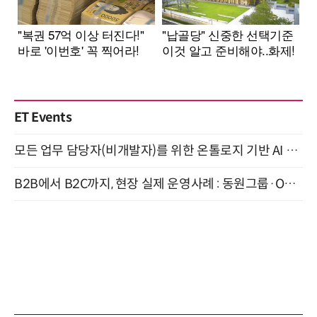
ET Events
모든 업무 담당자(비개발자)를 위한 온톨로지 기반 AI 지식체계 설계 1-day 워크숍 8월 20일 개최
B2B에서 B2C까지, 현장 실제 운영사례 : 동원그룹·OCI·다이닝브랜즈그룹·당근 (8/27)