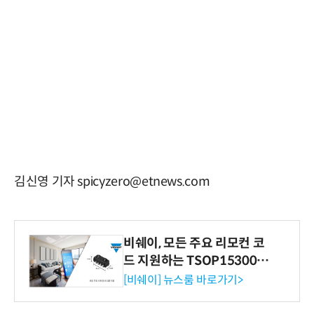
김신영 기자 spicyzero@etnews.com
비쉐이, 모든 주요 리모컨 코
드 지원하는 TSOP15300 시
리즈 IR 수신기 출시
[비쉐이] 뉴스룸 바로가기>