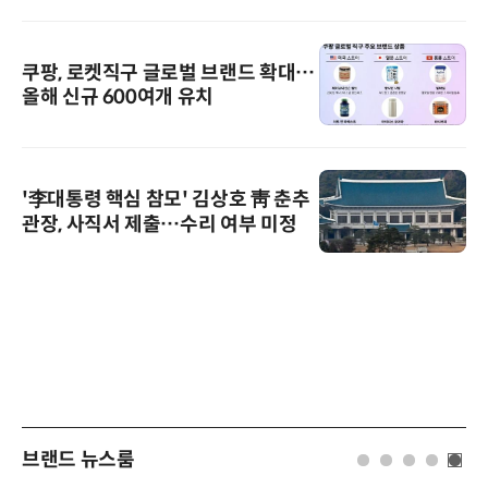
쿠팡, 로켓직구 글로벌 브랜드 확대…
올해 신규 600여개 유치
'李대통령 핵심 참모' 김상호 靑 춘추
관장, 사직서 제출…수리 여부 미정
브랜드 뉴스룸