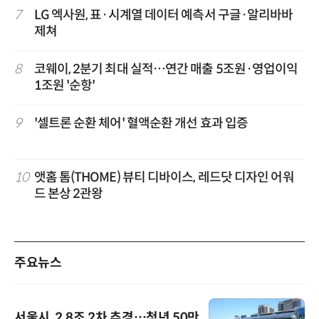
7
LG 엑사원, 표·시계열 데이터 예측서 구글·알리바바
제쳐
8
코웨이, 2분기 최대 실적…연간 매출 5조원·영업이익
1조원 '순항'
9
'셀트론 순환 체어' 혈액순환 개선 효과 입증
10
앳홈 톰(THOME) 뷰티 디바이스, 레드닷 디자인 어워
드 본상 2관왕
주요뉴스
서울시, 2.8조 2차 추경…청년 50만