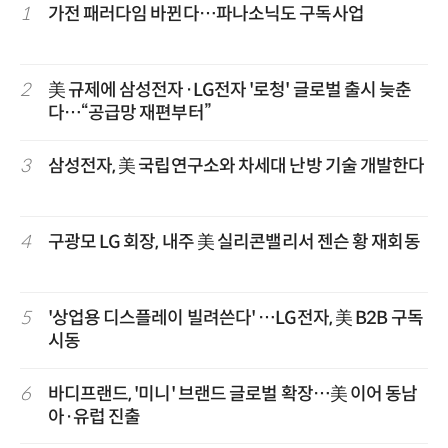
1
가전 패러다임 바뀐다…파나소닉도 구독사업
2
美 규제에 삼성전자·LG전자 '로청' 글로벌 출시 늦춘
다…“공급망 재편부터”
3
삼성전자, 美 국립연구소와 차세대 난방 기술 개발한다
4
구광모 LG 회장, 내주 美 실리콘밸리서 젠슨 황 재회동
5
'상업용 디스플레이 빌려쓴다' …LG전자, 美 B2B 구독
시동
6
바디프랜드, '미니' 브랜드 글로벌 확장…美 이어 동남
아·유럽 진출