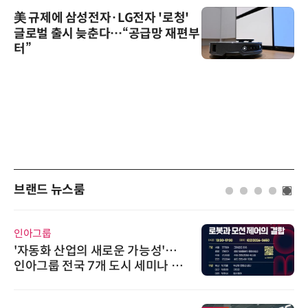
美 규제에 삼성전자·LG전자 '로청'
글로벌 출시 늦춘다…“공급망 재편부
터”
브랜드 뉴스룸
인아그룹
'자동화 산업의 새로운 가능성'…
인아그룹 전국 7개 도시 세미나 페
어 개최