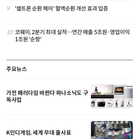
9
'셀트론 순환 체어' 혈액순환 개선 효과 입증
10
코웨이, 2분기 최대 실적…연간 매출 5조원·영업이익
1조원 '순항'
주요뉴스
가전 패러다임 바뀐다 파나소닉도 구
독사업
K인디게임, 세계 무대 출사표