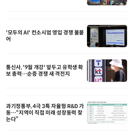
'모두의 AI' 컨소시엄 영입 경쟁 불붙
어
통신사, '9월 개강' 앞두고 유학생 확
보 총력…순증 경쟁 새 격전지
과기정통부, 4극 3특 자율형 R&D 가
동…“지역이 직접 미래 성장동력 찾
는다”