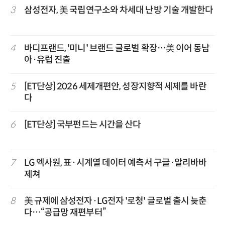
3
삼성전자, 美 국립연구소와 차세대 난방 기술 개발한다
4
바디프랜드, '미니' 브랜드 글로벌 확장…美 이어 동남
아·유럽 진출
5
[ET단상] 2026 세제개편안, 성장지향적 세제를 바란
다
6
[ET단상] 국부펀드는 시간을 산다
7
LG 엑사원, 표·시계열 데이터 예측서 구글·알리바바
제쳐
8
美 규제에 삼성전자·LG전자 '로청' 글로벌 출시 늦춘
다…“공급망 재편부터”