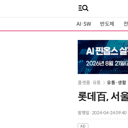
AI·SW
반도체
플랫폼·유통
유통·생활
롯데百, 서울
발행일 : 2024-04-24 09:40