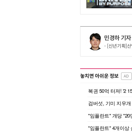
민경하 기자
[신년기획]산업
놓치면 아쉬운 정보
AD