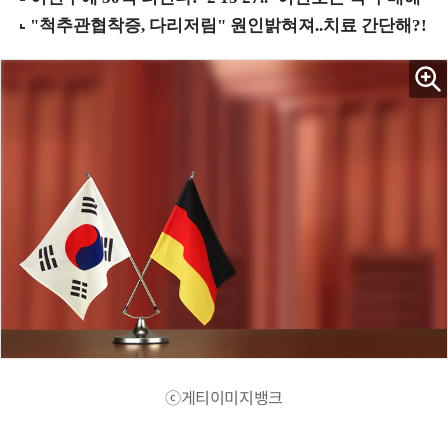
ⓒ게티이미지뱅크