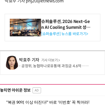
박효주 기자 phj20@etnews.com
슈퍼솔루션, 2026 Next-Ge
n AI Cooling Summit 성황
리 성료
[슈퍼솔루션] 뉴스룸 바로가기>
박효주 기자
기사 더보기
공정위, 농협하나로유통에 과징금 4.6억…계약서 늑장 교부·장려금 부당 수취
놓치면 아쉬운 정보
AD