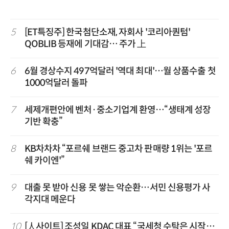
5
[ET특징주] 한국첨단소재, 자회사 '코리아퀀텀'
QOBLIB 등재에 기대감… 주가 上
6
6월 경상수지 497억달러 '역대 최대'…월 상품수출 첫
1000억달러 돌파
7
세제개편안에 벤처·중소기업계 환영…“생태계 성장
기반 확충”
8
KB차차차 “포르쉐 브랜드 중고차 판매량 1위는 '포르
쉐 카이엔'”
9
대출 못 받아 신용 못 쌓는 악순환…서민 신용평가 사
각지대 메운다
10
[人사이트] 조성일 KDAC 대표 “국세청 수탁은 시작…