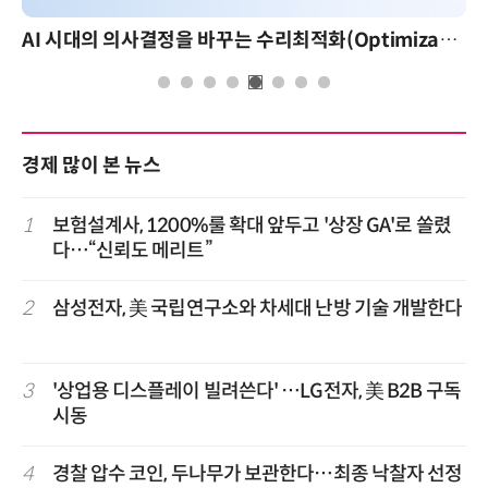
AI 시대의 의사결정을 바꾸는 수리최적화(Optimization): 실제 산업 적용 사례와 활용 전략
경제 많이 본 뉴스
1
보험설계사, 1200%룰 확대 앞두고 '상장 GA'로 쏠렸
다…“신뢰도 메리트”
2
삼성전자, 美 국립연구소와 차세대 난방 기술 개발한다
3
'상업용 디스플레이 빌려쓴다' …LG전자, 美 B2B 구독
시동
4
경찰 압수 코인, 두나무가 보관한다…최종 낙찰자 선정