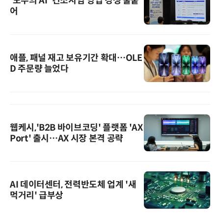
'모두의 AI' 컨소시엄 영입 경쟁 불붙
어
애플, 패널 재고 보유기간 확대…OLE
D 주문량 늘었다
웹케시,'B2B 바이브코딩' 플랫폼 'AX
Port' 출시…AX 시장 본격 공략
AI 데이터센터, 전력반도체 업계 '새
먹거리' 급부상