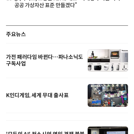
공공 가상자산 표준 만들겠다”
주요뉴스
가전 패러다임 바뀐다…파나소닉도
구독사업
K인디게임, 세계 무대 출사표