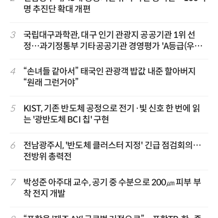
명 추진단 확대 개편
3
국립대구과학관, 대구 인기 관광지 공공기관 1위 선
정…과기정통부 기타공공기관 경영평가 'A등급(우수)'
겹경사
4
“손녀들 같아서” 태국인 관광객 밥값 내준 할아버지
“원래 그런거야”
5
KIST, 기존 반도체 공정으로 전기·빛 신호 한 번에 읽
는 '광반도체 BCI 칩' 구현
6
전남광주시, '반도체 클러스터 지정' 긴급 점검회의…
전방위 총력전
7
박성준 아주대 교수, 공기 중 수분으로 200㎛ 피부 부
착 전지 개발