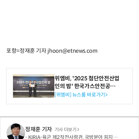
포항=정재훈 기자 jhoon@etnews.com
위엠비, '2025 첨단안전산업
인의 밤' 한국가스안전공사
사장상 수상
[위엠비] 뉴스룸 바로가기>
정재훈 기자
기사 더보기
KIRIA-육군 제2작전사령관, 국방분야 피지컬 AI기반 로봇전환 확산 간담회