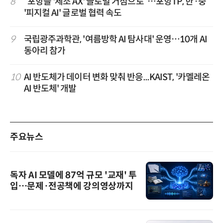
8
“포항을 '제조 AX' 글로벌 거점으로”…포항TP, 한·중
'피지컬 AI' 글로벌 협력 속도
9
국립광주과학관, '여름방학 AI 탐사대' 운영…10개 AI
동아리 참가
10
AI 반도체가 데이터 변화 맞춰 반응...KAIST, '카멜레온
AI 반도체' 개발
주요뉴스
독자 AI 모델에 87억 규모 '교재' 투
입…문제·전공책에 강의영상까지