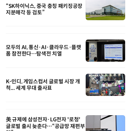
“SK하이닉스, 중국 충칭 패키징공장
지분매각 등 검토”
모두의 AI, 통신·AI·클라우드·플랫
폼 참전한다…탐색전 치열
K-인디, 게임스컴서 글로벌 시장 개
척... 세계 무대 출사표
美 규제에 삼성전자·LG전자 '로청'
글로벌 출시 늦춘다…“공급망 재편부