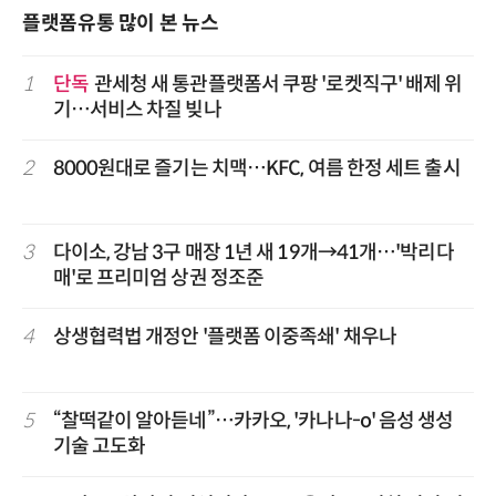
플랫폼유통 많이 본 뉴스
1
단독
관세청 새 통관플랫폼서 쿠팡 '로켓직구' 배제 위
기…서비스 차질 빚나
2
8000원대로 즐기는 치맥…KFC, 여름 한정 세트 출시
3
다이소, 강남 3구 매장 1년 새 19개→41개…'박리다
매'로 프리미엄 상권 정조준
4
상생협력법 개정안 '플랫폼 이중족쇄' 채우나
5
“찰떡같이 알아듣네”…카카오, '카나나-o' 음성 생성
기술 고도화