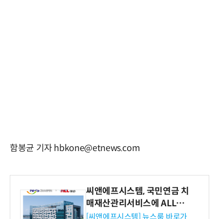
함봉균 기자 hbkone@etnews.com
씨앤에프시스템, 국민연금 치
매재산관리서비스에 ALL# E
RP 공급
[씨앤에프시스템] 뉴스룸 바로가