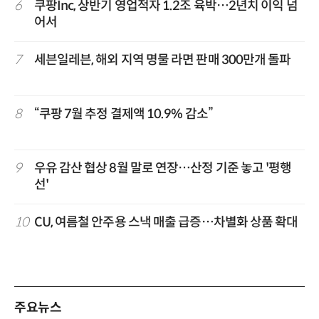
6
쿠팡Inc, 상반기 영업적자 1.2조 육박…2년치 이익 넘
어서
7
세븐일레븐, 해외 지역 명물 라면 판매 300만개 돌파
8
“쿠팡 7월 추정 결제액 10.9% 감소”
9
우유 감산 협상 8월 말로 연장…산정 기준 놓고 '평행
선'
10
CU, 여름철 안주용 스낵 매출 급증…차별화 상품 확대
주요뉴스