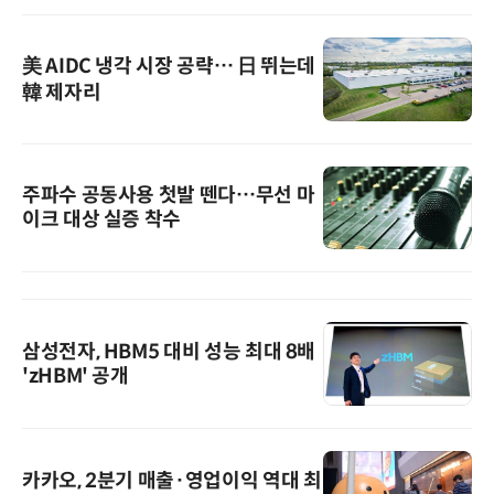
美 AIDC 냉각 시장 공략… 日 뛰는데
韓 제자리
주파수 공동사용 첫발 뗀다…무선 마
이크 대상 실증 착수
삼성전자, HBM5 대비 성능 최대 8배
'zHBM' 공개
카카오, 2분기 매출·영업이익 역대 최