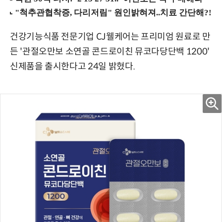
건강기능식품 전문기업 CJ웰케어는 프리미엄 원료로 만
든 '관절오만보 소연골 콘드로이친 뮤코다당단백 1200'
신제품을 출시한다고 24일 밝혔다.