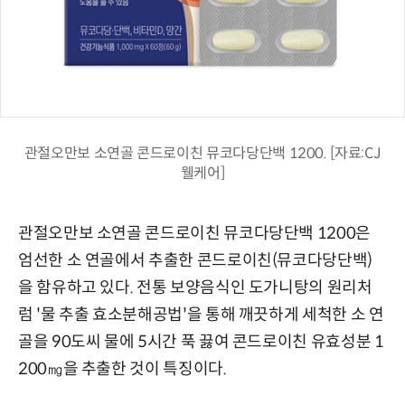
관절오만보 소연골 콘드로이친 뮤코다당단백 1200. [자료:CJ
웰케어]
관절오만보 소연골 콘드로이친 뮤코다당단백 1200은
엄선한 소 연골에서 추출한 콘드로이친(뮤코다당단백)
을 함유하고 있다. 전통 보양음식인 도가니탕의 원리처
럼 '물 추출 효소분해공법'을 통해 깨끗하게 세척한 소 연
골을 90도씨 물에 5시간 푹 끓여 콘드로이친 유효성분 1
200㎎을 추출한 것이 특징이다.