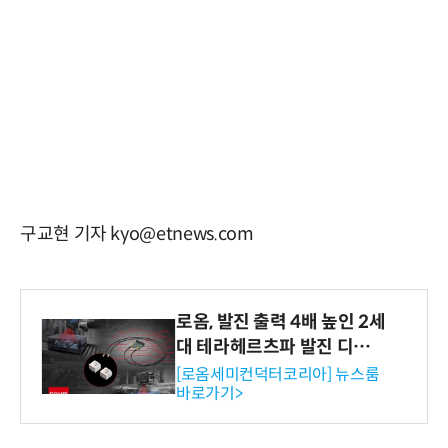
구교현 기자 kyo@etnews.com
로옴, 발진 출력 4배 높인 2세
대 테라헤르츠파 발진 디바이
스 개발
[로옴세미컨덕터코리아] 뉴스룸
바로가기>