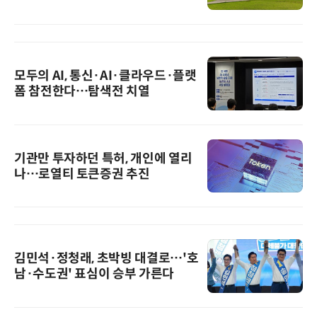
모두의 AI, 통신·AI·클라우드·플랫
폼 참전한다…탐색전 치열
기관만 투자하던 특허, 개인에 열리
나…로열티 토큰증권 추진
김민석·정청래, 초박빙 대결로…'호
남·수도권' 표심이 승부 가른다