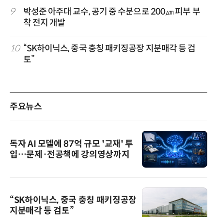
9
박성준 아주대 교수, 공기 중 수분으로 200㎛ 피부 부
착 전지 개발
10
“SK하이닉스, 중국 충칭 패키징공장 지분매각 등 검
토”
주요뉴스
독자 AI 모델에 87억 규모 '교재' 투
입…문제·전공책에 강의영상까지
“SK하이닉스, 중국 충칭 패키징공장
지분매각 등 검토”