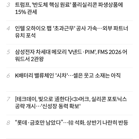
3
트럼프, '반도체 핵심 원료' 폴리실리콘 파생상품에
15% 관세
4
인텔 오하이오 팹 '초과근무' 공사 가속…외부 파트너
유치 포석
5
삼성전자 차세대 메모리 'V낸드·PIM', FMS 2026 어
워드서 2관왕
6
K배터리 밸류체인 '시차'…셀은 웃고 소재는 아직
7
[테크데이, 빛으로 通한다]<3>머크, 실리콘 포토닉스
공략 개시…'신성장 동력 확보'
8
“롯데·금호만 남았다”…韓 석화, 상반기 나란히 반등