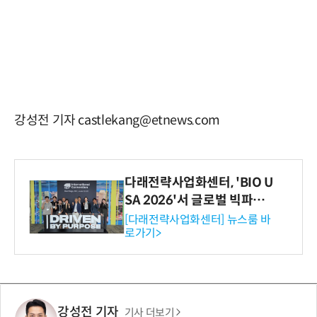
강성전 기자 castlekang@etnews.com
다래전략사업화센터, 'BIO U
SA 2026'서 글로벌 빅파마
와의 비즈니스 미팅 지원…K
[다래전략사업화센터] 뉴스룸 바
로가기>
-바이오 해외 진출 교두보 확
보
강성전 기자
기사 더보기