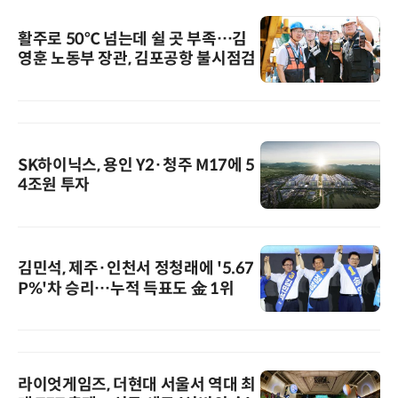
활주로 50℃ 넘는데 쉴 곳 부족…김
영훈 노동부 장관, 김포공항 불시점검
SK하이닉스, 용인 Y2·청주 M17에 5
4조원 투자
김민석, 제주·인천서 정청래에 '5.67
P%'차 승리…누적 득표도 金 1위
라이엇게임즈, 더현대 서울서 역대 최