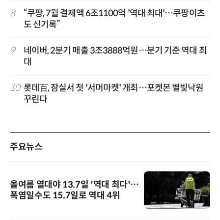
8
“쿠팡, 7월 결제액 6조1100억 '역대 최대'…쿠팡이츠
도 신기록”
9
네이버, 2분기 매출 3조3888억원…분기 기준 역대 최
대
10
롯데百, 잠실서 첫 '서머마켓' 개최…포켓몬 별빛낙원
꾸린다
주요뉴스
올여름 열대야 13.7일 '역대 최다'…
폭염일수도 15.7일로 역대 4위