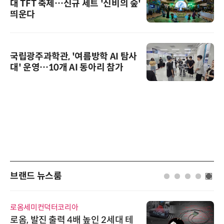
대 TFT 축제…신규 세트 '신비의 숲'
띄운다
국립광주과학관, '여름방학 AI 탐사
대' 운영…10개 AI 동아리 참가
브랜드 뉴스룸
로옴세미컨덕터코리아
로옴, 발진 출력 4배 높인 2세대 테