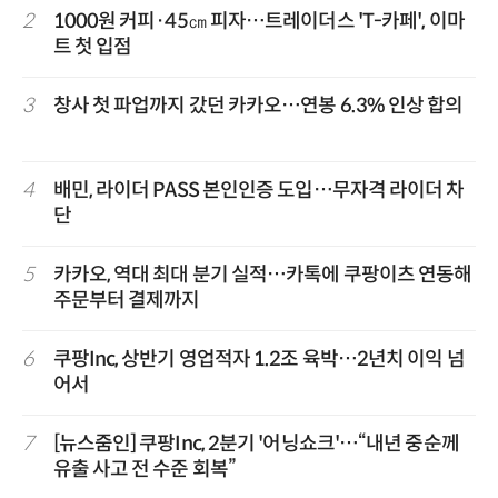
2
1000원 커피·45㎝ 피자…트레이더스 'T-카페', 이마
트 첫 입점
3
창사 첫 파업까지 갔던 카카오…연봉 6.3% 인상 합의
4
배민, 라이더 PASS 본인인증 도입…무자격 라이더 차
단
5
카카오, 역대 최대 분기 실적…카톡에 쿠팡이츠 연동해
주문부터 결제까지
6
쿠팡Inc, 상반기 영업적자 1.2조 육박…2년치 이익 넘
어서
7
[뉴스줌인] 쿠팡Inc, 2분기 '어닝쇼크'…“내년 중순께
유출 사고 전 수준 회복”