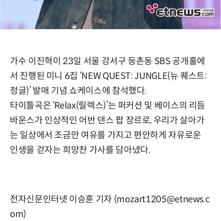
가수 이진혁이 23일 서울 강서구 등촌동 SBS 공개홀에
서 진행된 미니 6집 ‘NEW QUEST: JUNGLE(뉴 퀘스트:
정글)’ 발매 기념 쇼케이스에 참석했다.
타이틀곡은 ‘Relax(릴렉스)’는 퍼커션 및 베이스의 리듬
바운스가 인상적인 어반 댄스 팝 장르로, 우리가 살아가
는 일상에서 조금만 여유를 가지고 편안하게 자유로운
인생을 걷자는 희망찬 가사를 담아냈다.
전자신문인터넷 이승훈 기자 (mozart1205@etnews.c
om)