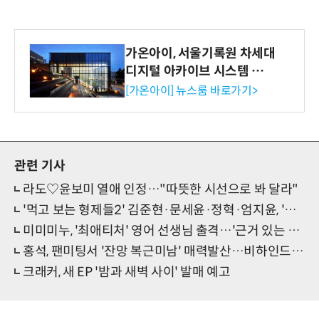
가온아이, 서울기록원 차세대
디지털 아카이브 시스템 구축
수행
[가온아이] 뉴스룸 바로가기>
관련 기사
라도♡윤보미 열애 인정…"따뜻한 시선으로 봐 달라"
'먹고 보는 형제들2' 김준현·문세윤·정혁·엄지윤, 'MZ잼' 터졌다
미미미누, '최애티처' 영어 선생님 출격…'근거 있는 자신감'
홍석, 팬미팅서 '잔망 복근미남' 매력발산…비하인드컷 공개
크래커, 새 EP '밤과 새벽 사이' 발매 예고