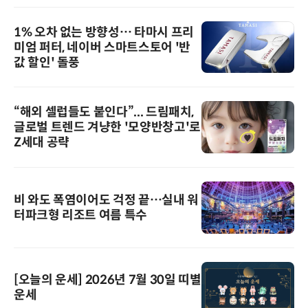
1% 오차 없는 방향성… 타마시 프리
미엄 퍼터, 네이버 스마트스토어 '반
값 할인' 돌풍
“해외 셀럽들도 붙인다”... 드림패치,
글로벌 트렌드 겨냥한 '모양반창고'로
Z세대 공략
비 와도 폭염이어도 걱정 끝…실내 워
터파크형 리조트 여름 특수
[오늘의 운세] 2026년 7월 30일 띠별
운세