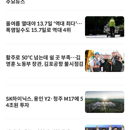
주요뉴스
올여름 열대야 13.7일 '역대 최다'…
폭염일수도 15.7일로 역대 4위
활주로 50℃ 넘는데 쉴 곳 부족…김
영훈 노동부 장관, 김포공항 불시점검
SK하이닉스, 용인 Y2·청주 M17에 5
4조원 투자