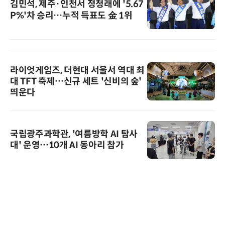
김민석, 제주·인천서 정청래에 '5.67
P%'차 승리…누적 득표도 金 1위
라이엇게임즈, 더현대 서울서 역대 최
대 TFT 축제…신규 세트 '신비의 숲'
띄운다
국립광주과학관, '여름방학 AI 탐사
대' 운영…10개 AI 동아리 참가