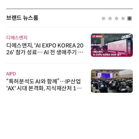
브랜드 뉴스룸
디에스앤지
디에스앤지, 'AI EXPO KOREA 20
26' 참가 성료… AI 전 생애주기 아
우르는 통합 솔루션 선봬
AIPD
“특허분석도 AI와 함께”…IP산업
'AX' 시대 본격화, 지식재산처 1호
AI IP데이터분석사 탄생