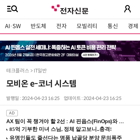
AI·SW
반도체
전자
모빌리티
통신
경제
테크플러스 > IT일반
모비온 e-코너 시스템
발행일 : 2024-04-23 16:25
업데이트 : 2024-04-23 16:25
AX 팀이 꼭 챙겨야 할 2선 : AI 핀옵스(FinOps)와 토큰 거버넌스 (8/21 잠실역)