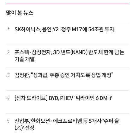
많이 본 뉴스
1
SK하이닉스, 용인 Y2·청주 M17에 54조원 투자
2
포스텍·삼성전자, 3D 낸드(NAND) 반도체 한계 넘는
기술 개발
3
김정관, “성과급, 주총 승인 거치도록 상법 개정”
4
[신차 드라이브] BYD, PHEV '씨라이언 6 DM-i'
5
산업부, 한화오션·에코프로비엠 등 5개사 '슈퍼 을
(乙)' 선정