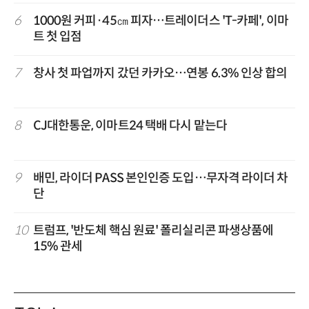
6
1000원 커피·45㎝ 피자…트레이더스 'T-카페', 이마
트 첫 입점
7
창사 첫 파업까지 갔던 카카오…연봉 6.3% 인상 합의
8
CJ대한통운, 이마트24 택배 다시 맡는다
9
배민, 라이더 PASS 본인인증 도입…무자격 라이더 차
단
10
트럼프, '반도체 핵심 원료' 폴리실리콘 파생상품에
15% 관세