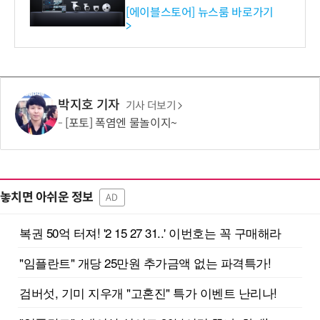
독점 판매 파트너십 체결
[에이블스토어] 뉴스룸 바로가기
>
박지호 기자
기사 더보기
[포토] 폭염엔 물놀이지~
놓치면 아쉬운 정보
AD