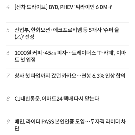
4
[신차 드라이브] BYD, PHEV '씨라이언 6 DM-i'
5
산업부, 한화오션·에코프로비엠 등 5개사 '슈퍼 을
(乙)' 선정
6
1000원 커피·45㎝ 피자…트레이더스 'T-카페', 이마
트 첫 입점
7
창사 첫 파업까지 갔던 카카오…연봉 6.3% 인상 합의
8
CJ대한통운, 이마트24 택배 다시 맡는다
9
배민, 라이더 PASS 본인인증 도입…무자격 라이더 차
단