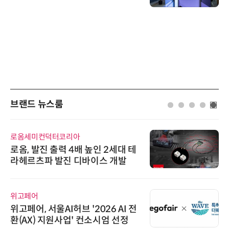
브랜드 뉴스룸
한국태양유전
배 높인 2세대 테
태양유전, '안전·환경
디바이스 개발
6' 발간…2030년 S
가스 감축 추진
디에스앤지
 '2026 AI 전
디에스앤지, 'AI EXPO
 컨소시엄 선정
26' 참가 성료… AI