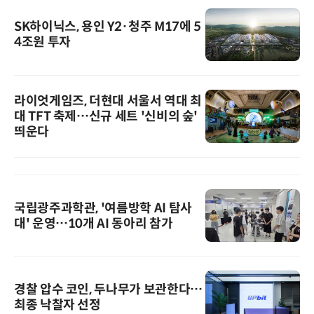
SK하이닉스, 용인 Y2·청주 M17에 5
4조원 투자
라이엇게임즈, 더현대 서울서 역대 최
대 TFT 축제…신규 세트 '신비의 숲'
띄운다
국립광주과학관, '여름방학 AI 탐사
대' 운영…10개 AI 동아리 참가
경찰 압수 코인, 두나무가 보관한다…
최종 낙찰자 선정