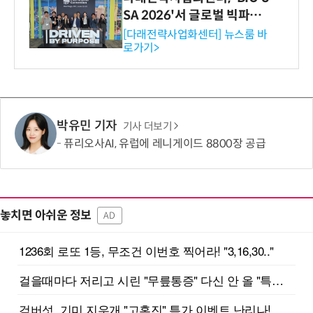
SA 2026'서 글로벌 빅파마
와의 비즈니스 미팅 지원…K
[다래전략사업화센터] 뉴스룸 바
로가기>
-바이오 해외 진출 교두보 확
보
박유민 기자
기사 더보기
퓨리오사AI, 유럽에 레니게이드 8800장 공급
놓치면 아쉬운 정보
AD