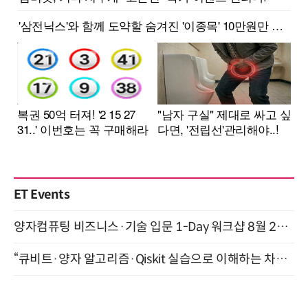
ET Events
양자컴퓨팅 비즈니스·기술 입문 1-Day 워크샵 8월 28일 개최
“큐비트·양자 알고리즘·Qiskit 실습으로 이해하는 차세대 컴퓨팅” (8/28)