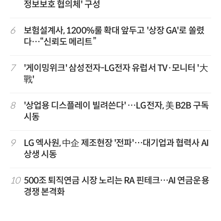
정보보호 협의체' 구성
6
보험설계사, 1200%룰 확대 앞두고 '상장 GA'로 쏠렸
다…“신뢰도 메리트”
7
'게이밍위크' 삼성전자-LG전자 유럽서 TV·모니터 '大
戰'
8
'상업용 디스플레이 빌려쓴다' …LG전자, 美 B2B 구독
시동
9
LG 엑사원, 中企 제조현장 '전파'…대기업과 협력사 AI
상생 시동
10
500조 퇴직연금 시장 노리는 RA 핀테크…AI 연금운용
경쟁 본격화