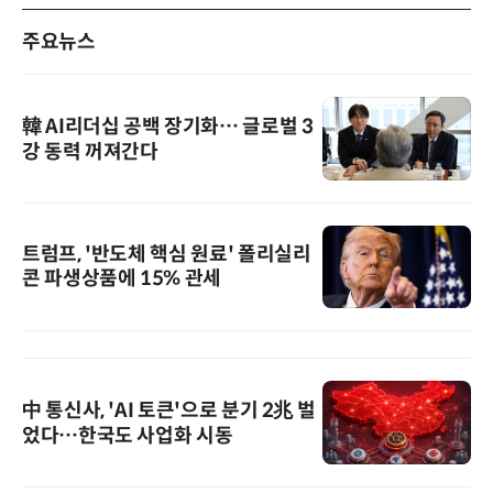
주요뉴스
韓 AI리더십 공백 장기화… 글로벌 3
강 동력 꺼져간다
트럼프, '반도체 핵심 원료' 폴리실리
콘 파생상품에 15% 관세
中 통신사, 'AI 토큰'으로 분기 2兆 벌
었다…한국도 사업화 시동