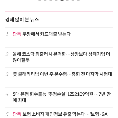
경제 많이 본 뉴스
1
단독
쿠팡에서 카드대출 받는다
2
올해 코스닥 퇴출러시 본격화…상장보다 상폐기업 더
많아질듯
3
美 클래리티법 이번 주 분수령…휴회 전 마지막 시험대
4
5대 은행 회수불능 '추정손실' 1조2109억원 …7년 만
에 최대
5
단독
보험 소비자 개인정보 유출 막는다…'보험·GA