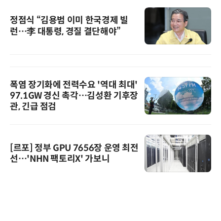
정점식 “김용범 이미 한국경제 빌
런…李 대통령, 경질 결단해야”
폭염 장기화에 전력수요 '역대 최대'
97.1GW 경신 촉각…김성환 기후장
관, 긴급 점검
[르포] 정부 GPU 7656장 운영 최전
선…'NHN 팩토리X' 가보니