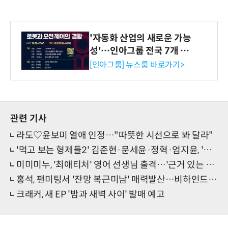
'자동화 산업의 새로운 가능
성'…인아그룹 전국 7개 도
시 세미나 페어 개최
[인아그룹] 뉴스룸 바로가기>
관련 기사
라도♡윤보미 열애 인정…"따뜻한 시선으로 봐 달라"
'먹고 보는 형제들2' 김준현·문세윤·정혁·엄지윤, 'MZ잼' 터졌다
미미미누, '최애티처' 영어 선생님 출격…'근거 있는 자신감'
홍석, 팬미팅서 '잔망 복근미남' 매력발산…비하인드컷 공개
크래커, 새 EP '밤과 새벽 사이' 발매 예고