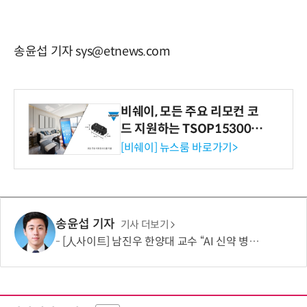
송윤섭 기자 sys@etnews.com
비쉐이, 모든 주요 리모컨 코
드 지원하는 TSOP15300 시
리즈 IR 수신기 출시
[비쉐이] 뉴스룸 바로가기>
송윤섭 기자
기사 더보기
[人사이트] 남진우 한양대 교수 “AI 신약 병목, K-문샷으로 극복해 개발 속도 10배 향상”