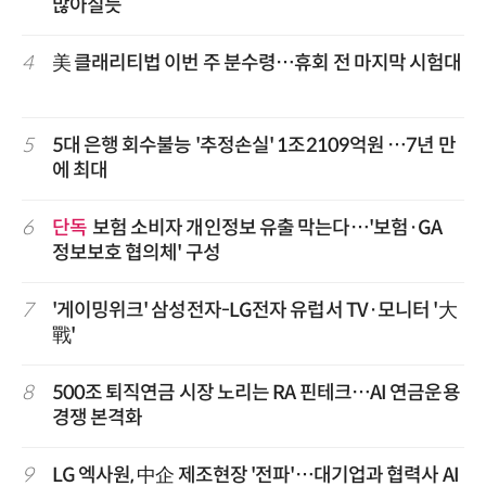
많아질듯
4
美 클래리티법 이번 주 분수령…휴회 전 마지막 시험대
5
5대 은행 회수불능 '추정손실' 1조2109억원 …7년 만
에 최대
6
단독
보험 소비자 개인정보 유출 막는다…'보험·GA
정보보호 협의체' 구성
7
'게이밍위크' 삼성전자-LG전자 유럽서 TV·모니터 '大
戰'
8
500조 퇴직연금 시장 노리는 RA 핀테크…AI 연금운용
경쟁 본격화
9
LG 엑사원, 中企 제조현장 '전파'…대기업과 협력사 AI