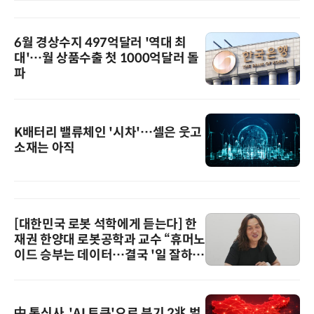
6월 경상수지 497억달러 '역대 최
대'…월 상품수출 첫 1000억달러 돌
파
K배터리 밸류체인 '시차'…셀은 웃고
소재는 아직
[대한민국 로봇 석학에게 듣는다] 한
재권 한양대 로봇공학과 교수 “휴머노
이드 승부는 데이터…결국 '일 잘하는
로봇'이 시장을 지배한다”
中 통신사, 'AI 토큰'으로 분기 2兆 벌