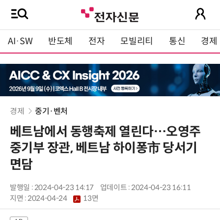
AI·SW
반도체
전자
모빌리티
통신
경제
경제
중기·벤처
베트남에서 동행축제 열린다…오영주
중기부 장관, 베트남 하이퐁市 당서기
면담
발행일 : 2024-04-23 14:17
업데이트 : 2024-04-23 16:11
지면 :
2024-04-24
13면