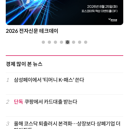
2026 전자신문 테크데이
경제 많이 본 뉴스
1
삼성페이에서 '티머니 K-패스' 쓴다
2
단독
쿠팡에서 카드대출 받는다
3
올해 코스닥 퇴출러시 본격화…상장보다 상폐기업 더