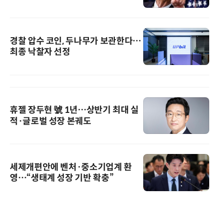
경찰 압수 코인, 두나무가 보관한다…
최종 낙찰자 선정
휴젤 장두현 號 1년…상반기 최대 실
적·글로벌 성장 본궤도
세제개편안에 벤처·중소기업계 환
영…“생태계 성장 기반 확충”