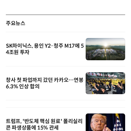
주요뉴스
SK하이닉스, 용인 Y2·청주 M17에 5
4조원 투자
창사 첫 파업까지 갔던 카카오…연봉
6.3% 인상 합의
트럼프, '반도체 핵심 원료' 폴리실리
콘 파생상품에 15% 관세