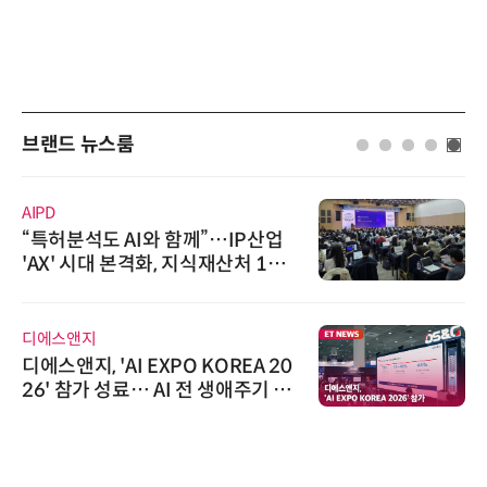
브랜드 뉴스룸
AIPD
“특허분석도 AI와 함께”…IP산업
'AX' 시대 본격화, 지식재산처 1호
AI IP데이터분석사 탄생
디에스앤지
디에스앤지, 'AI EXPO KOREA 20
26' 참가 성료… AI 전 생애주기 아
우르는 통합 솔루션 선봬