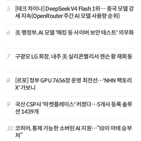
5
[테크 차이나] DeepSeek V4 Flash 1위… 중국 모델 강
세 지속(OpenRouter 주간 AI 모델 사용량 순위)
6
美 행정부, AI 모델 '해킹 등 사이버 보안 테스트' 의무화
7
구광모 LG 회장, 내주 美 실리콘밸리서 젠슨 황 재회동
8
[르포] 정부 GPU 7656장 운영 최전선…'NHN 팩토리
X' 가보니
9
국산 CSP사 '마켓플레이스' 커졌다…5개사 등록 솔루
션 1439개
10
코히어, 통제 가능한 소버린 AI 지원…“韓이 아태 승부
처”