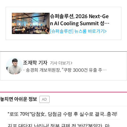
슈퍼솔루션, 2026 Next-Ge
n AI Cooling Summit 성황
리 성료
[슈퍼솔루션] 뉴스룸 바로가기>
조재학 기자
기사 더보기
송경희 개보위원장, “쿠팡 3000건 유출 주장 사실과 달라…엄정 처분할 것”
놓치면 아쉬운 정보
AD