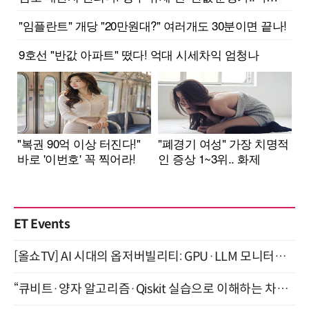
ET Events
[올쇼TV] AI 시대의 옵저버빌리티: GPU·LLM 모니터링부터 AI 기반 장애 대응까지 (8/11 생방송)
“큐비트·양자 알고리즘·Qiskit 실습으로 이해하는 차세대 컴퓨팅” (8/28)