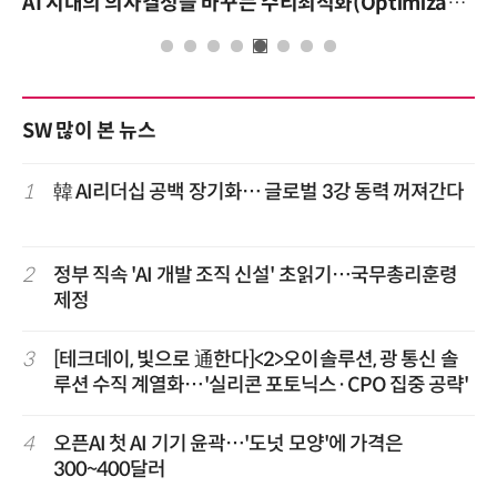
AI 시대의 의사결정을 바꾸는 수리최적화(Optimization): 실제 산업 적용 사례와 활용 전략
SW 많이 본 뉴스
1
韓 AI리더십 공백 장기화… 글로벌 3강 동력 꺼져간다
2
정부 직속 'AI 개발 조직 신설' 초읽기…국무총리훈령
제정
3
[테크데이, 빛으로 通한다]<2>오이솔루션, 광 통신 솔
루션 수직 계열화…'실리콘 포토닉스·CPO 집중 공략'
4
오픈AI 첫 AI 기기 윤곽…'도넛 모양'에 가격은
300~400달러