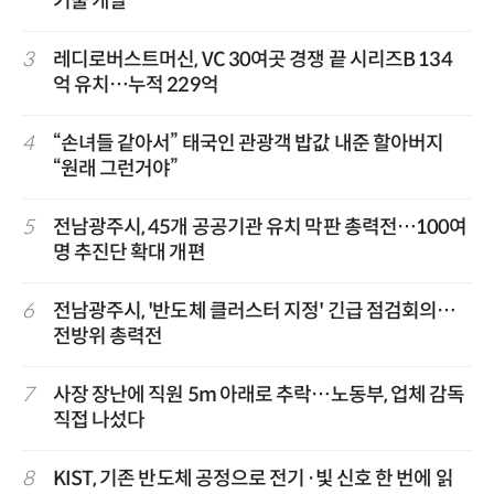
기술 개발
3
레디로버스트머신, VC 30여곳 경쟁 끝 시리즈B 134
억 유치…누적 229억
4
“손녀들 같아서” 태국인 관광객 밥값 내준 할아버지
“원래 그런거야”
5
전남광주시, 45개 공공기관 유치 막판 총력전…100여
명 추진단 확대 개편
6
전남광주시, '반도체 클러스터 지정' 긴급 점검회의…
전방위 총력전
7
사장 장난에 직원 5m 아래로 추락…노동부, 업체 감독
직접 나섰다
8
KIST, 기존 반도체 공정으로 전기·빛 신호 한 번에 읽