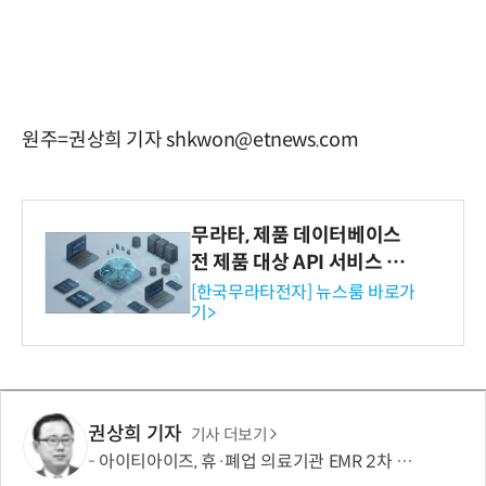
원주=권상희 기자 shkwon@etnews.com
무라타, 제품 데이터베이스
전 제품 대상 API 서비스 제
공…73개 제품 카테고리로
[한국무라타전자] 뉴스룸 바로가
기>
확대
권상희 기자
기사 더보기
아이티아이즈, 휴·폐업 의료기관 EMR 2차 확산사업 연속 수주…국가 의료데이터 플랫폼 경쟁력 강화