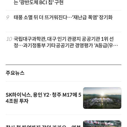
는 '광반도체 BCI 칩' 구현
9
태풍 소멸 뒤 더 뜨거워진다…'재난급 폭염' 장기화
10
국립대구과학관, 대구 인기 관광지 공공기관 1위 선
정…과기정통부 기타공공기관 경영평가 'A등급(우수)'
겹경사
주요뉴스
SK하이닉스, 용인 Y2·청주 M17에 5
4조원 투자