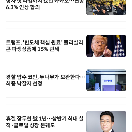
창사 첫 파업까지 갔던 카카오…연봉
6.3% 인상 합의
트럼프, '반도체 핵심 원료' 폴리실리
콘 파생상품에 15% 관세
경찰 압수 코인, 두나무가 보관한다…
최종 낙찰자 선정
휴젤 장두현 號 1년…상반기 최대 실
적·글로벌 성장 본궤도