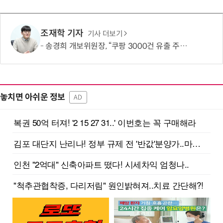
조재학 기자
기사 더보기
송경희 개보위원장, “쿠팡 3000건 유출 주장 사실과 달라…엄정 처분할 것”
놓치면 아쉬운 정보
AD