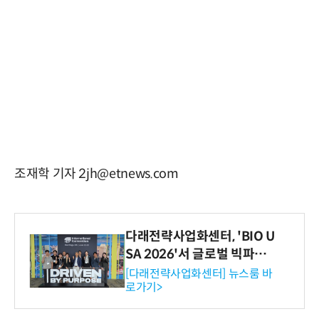
조재학 기자 2jh@etnews.com
다래전략사업화센터, 'BIO U
SA 2026'서 글로벌 빅파마
와의 비즈니스 미팅 지원…K
[다래전략사업화센터] 뉴스룸 바
로가기>
-바이오 해외 진출 교두보 확
보