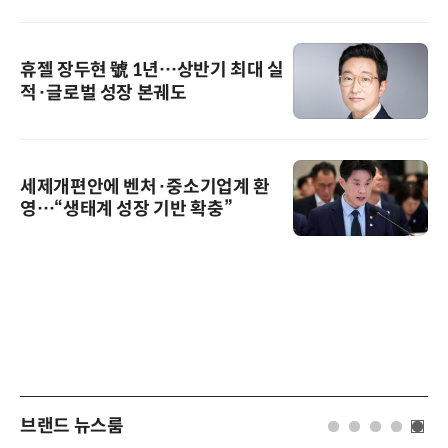
휴젤 장두현 號 1년…상반기 최대 실
적·글로벌 성장 본궤도
세제개편안에 벤처·중소기업계 환
영…“생태계 성장 기반 확충”
브랜드 뉴스룸