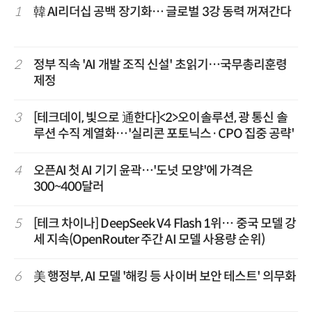
1
韓 AI리더십 공백 장기화… 글로벌 3강 동력 꺼져간다
2
정부 직속 'AI 개발 조직 신설' 초읽기…국무총리훈령
제정
3
[테크데이, 빛으로 通한다]<2>오이솔루션, 광 통신 솔
루션 수직 계열화…'실리콘 포토닉스·CPO 집중 공략'
4
오픈AI 첫 AI 기기 윤곽…'도넛 모양'에 가격은
300~400달러
5
[테크 차이나] DeepSeek V4 Flash 1위… 중국 모델 강
세 지속(OpenRouter 주간 AI 모델 사용량 순위)
6
美 행정부, AI 모델 '해킹 등 사이버 보안 테스트' 의무화