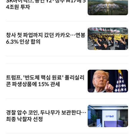
SK하이닉스, 용인 Y2·청주 M17에 5
4조원 투자
창사 첫 파업까지 갔던 카카오…연봉
6.3% 인상 합의
트럼프, '반도체 핵심 원료' 폴리실리
콘 파생상품에 15% 관세
경찰 압수 코인, 두나무가 보관한다…
최종 낙찰자 선정