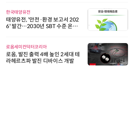
한국태양유전
태양유전, '안전·환경 보고서 202
6' 발간…2030년 SBT 수준 온실
가스 감축 추진
로옴세미컨덕터코리아
로옴, 발진 출력 4배 높인 2세대 테
라헤르츠파 발진 디바이스 개발