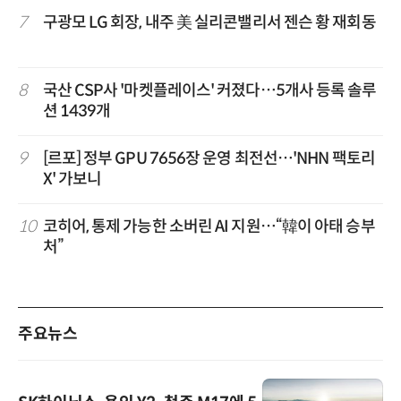
7
구광모 LG 회장, 내주 美 실리콘밸리서 젠슨 황 재회동
8
국산 CSP사 '마켓플레이스' 커졌다…5개사 등록 솔루
션 1439개
9
[르포] 정부 GPU 7656장 운영 최전선…'NHN 팩토리
X' 가보니
10
코히어, 통제 가능한 소버린 AI 지원…“韓이 아태 승부
처”
주요뉴스