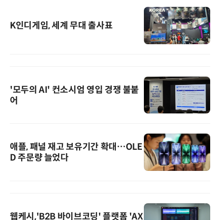
K인디게임, 세계 무대 출사표
'모두의 AI' 컨소시엄 영입 경쟁 불붙
어
애플, 패널 재고 보유기간 확대…OLE
D 주문량 늘었다
웹케시,'B2B 바이브코딩' 플랫폼 'AX