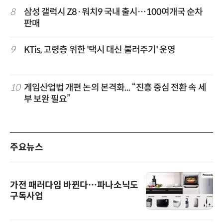
8
삼성 갤럭시 Z8·워치9 국내 출시…100여개국 순차
판매
9
KTis, 고령층 위한 '택시 대신 불러주기' 운영
10
게임산업법 개편 논의 본격화... “진흥 중심 전환 속 세
부 보완 필요”
주요뉴스
가전 패러다임 바뀐다…파나소닉도
구독사업