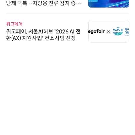
난제 극복…차량용 전류 감지 증폭
oo
기
위고페어
AIP
위고페어, 서울AI허브 '2026 AI 전
“특
환(AX) 지원사업' 컨소시엄 선정
'A
AI
다래
다래
02
스 
교