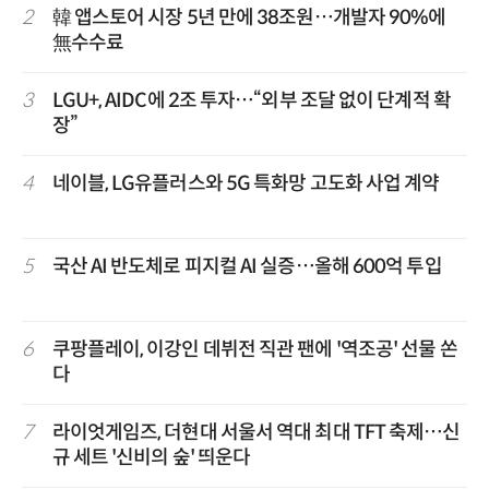
2
韓 앱스토어 시장 5년 만에 38조원…개발자 90%에
無수수료
3
LGU+, AIDC에 2조 투자…“외부 조달 없이 단계적 확
장”
4
네이블, LG유플러스와 5G 특화망 고도화 사업 계약
5
국산 AI 반도체로 피지컬 AI 실증…올해 600억 투입
6
쿠팡플레이, 이강인 데뷔전 직관 팬에 '역조공' 선물 쏜
다
7
라이엇게임즈, 더현대 서울서 역대 최대 TFT 축제…신
규 세트 '신비의 숲' 띄운다