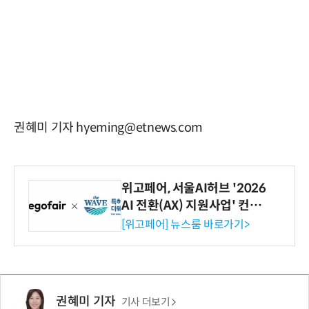
권혜미 기자 hyeming@etnews.com
위고페어, 서울AI허브 '2026
AI 전환(AX) 지원사업' 컨소
시엄 선정
[위고페어] 뉴스룸 바로가기>
권혜미 기자
기사 더보기