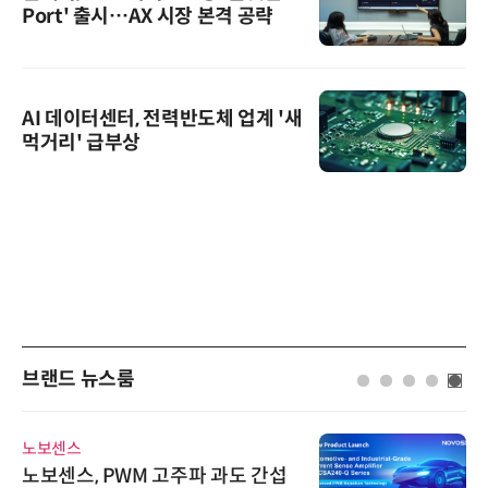
Port' 출시…AX 시장 본격 공략
AI 데이터센터, 전력반도체 업계 '새
먹거리' 급부상
브랜드 뉴스룸
노보센스
슈퍼
노보센스, PWM 고주파 과도 간섭
슈퍼