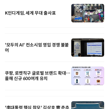
K인디게임, 세계 무대 출사표
'모두의 AI' 컨소시엄 영입 경쟁 불붙
어
쿠팡, 로켓직구 글로벌 브랜드 확대…
올해 신규 600여개 유치
'李대통령 핵심 참모' 김상호 靑 춘추