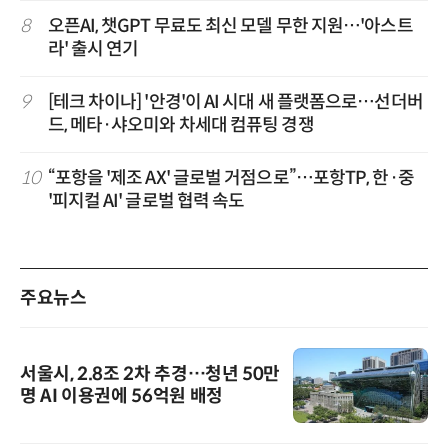
8
오픈AI, 챗GPT 무료도 최신 모델 무한 지원…'아스트
라' 출시 연기
9
[테크 차이나] '안경'이 AI 시대 새 플랫폼으로…선더버
드, 메타·샤오미와 차세대 컴퓨팅 경쟁
10
“포항을 '제조 AX' 글로벌 거점으로”…포항TP, 한·중
'피지컬 AI' 글로벌 협력 속도
주요뉴스
서울시, 2.8조 2차 추경…청년 50만
명 AI 이용권에 56억원 배정