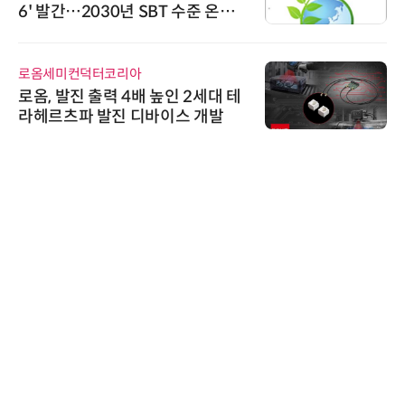
6' 발간…2030년 SBT 수준 온실
가스 감축 추진
로옴세미컨덕터코리아
로옴, 발진 출력 4배 높인 2세대 테
라헤르츠파 발진 디바이스 개발