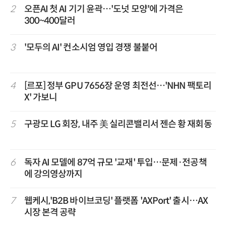
2
오픈AI 첫 AI 기기 윤곽…'도넛 모양'에 가격은
300~400달러
3
'모두의 AI' 컨소시엄 영입 경쟁 불붙어
4
[르포] 정부 GPU 7656장 운영 최전선…'NHN 팩토리
X' 가보니
5
구광모 LG 회장, 내주 美 실리콘밸리서 젠슨 황 재회동
6
독자 AI 모델에 87억 규모 '교재' 투입…문제·전공책
에 강의영상까지
7
웹케시,'B2B 바이브코딩' 플랫폼 'AXPort' 출시…AX
시장 본격 공략