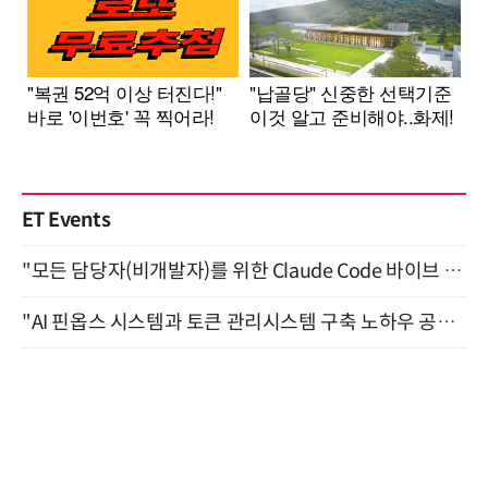
ET Events
"모든 담당자(비개발자)를 위한 Claude Code 바이브 코딩 2-day 부트캠프" 9월 16~17일 개최
"AI 핀옵스 시스템과 토큰 관리시스템 구축 노하우 공개" 잠실 한국광고문화회관 2층 대회의실 (8/21)