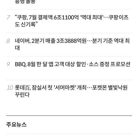
흥행 돌풍
7
“쿠팡, 7월 결제액 6조1100억 '역대 최대'…쿠팡이츠
도 신기록”
8
네이버, 2분기 매출 3조3888억원…분기 기준 역대 최
대
9
BBQ, 8월 한 달 앱 고객 대상 할인·소스 증정 프로모션
10
롯데百, 잠실서 첫 '서머마켓' 개최…포켓몬 별빛낙원
꾸린다
주요뉴스