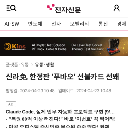
AI·SW
반도체
전자
모빌리티
통신
경제
플랫폼·유통
유통·생활
신라免, 한정판 '푸바오' 선불카드 선봬
발행일 : 2024-04-23 10:48
업데이트 : 2024-04-23 10:48
Claude Code, 실제 업무 자동화 프로젝트 구현 (9/16 ~17 강남역)