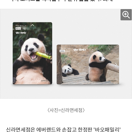
〈사진=신라면세점〉
신라면세점은 에버랜드와 손잡고 한정판 '바오패밀리'