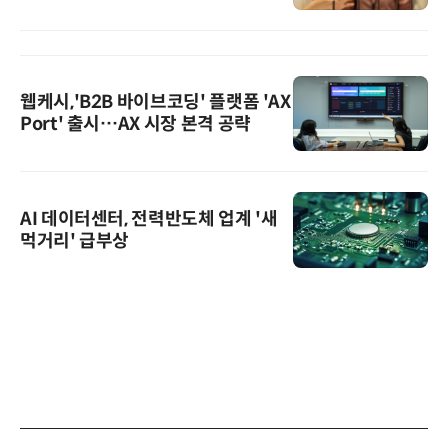
웹케시,'B2B 바이브코딩' 플랫폼 'AX
Port' 출시…AX 시장 본격 공략
AI 데이터센터, 전력반도체 업계 '새
먹거리' 급부상