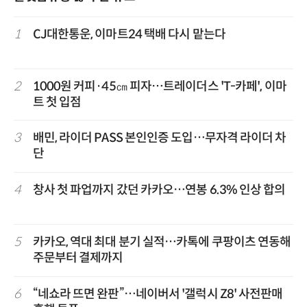
1
CJ대한통운, 이마트24 택배 다시 맡는다
2
1000원 커피·45㎝ 피자…트레이더스 'T-카페', 이마
트 첫 입점
3
배민, 라이더 PASS 본인인증 도입…무자격 라이더 차
단
4
창사 첫 파업까지 갔던 카카오…연봉 6.3% 인상 합의
5
카카오, 역대 최대 분기 실적…카톡에 쿠팡이츠 연동해
주문부터 결제까지
6
“네쇼라 뜨면 완판”…네이버서 '갤럭시 Z8' 사전판매