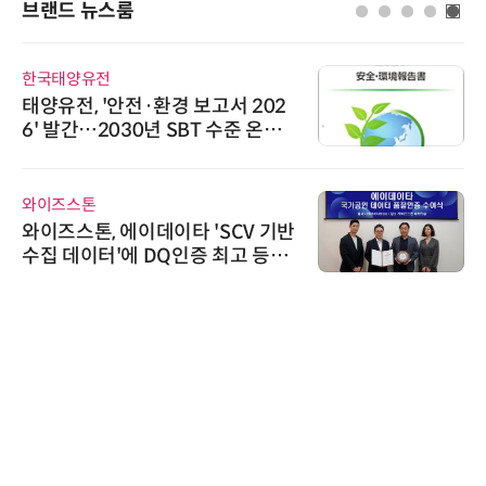
브랜드 뉴스룸
한국태양유전
태양유전, '안전·환경 보고서 202
6' 발간…2030년 SBT 수준 온실
가스 감축 추진
와이즈스톤
와이즈스톤, 에이데이타 'SCV 기반
수집 데이터'에 DQ인증 최고 등급
수여