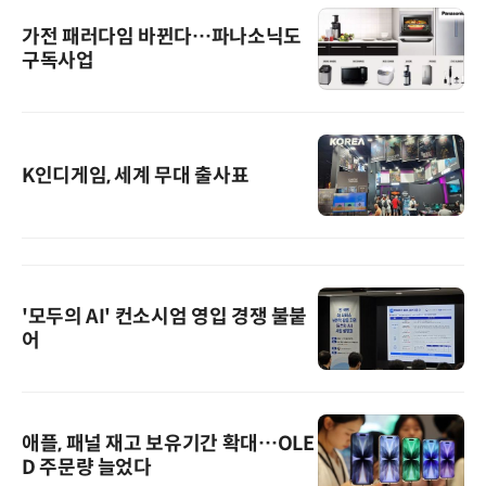
가전 패러다임 바뀐다…파나소닉도
구독사업
K인디게임, 세계 무대 출사표
'모두의 AI' 컨소시엄 영입 경쟁 불붙
어
애플, 패널 재고 보유기간 확대…OLE
D 주문량 늘었다