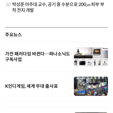
10
박성준 아주대 교수, 공기 중 수분으로 200㎛ 피부 부
착 전지 개발
주요뉴스
가전 패러다임 바뀐다…파나소닉도
구독사업
K인디게임, 세계 무대 출사표