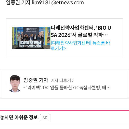
임중권 기자 lim9181@etnews.com
다래전략사업화센터, 'BIO U
SA 2026'서 글로벌 빅파마
와의 비즈니스 미팅 지원…K
[다래전략사업화센터] 뉴스룸 바
로가기>
-바이오 해외 진출 교두보 확
보
임중권 기자
기사 더보기
'라이넥' 1억 앰플 돌파한 GC녹십자웰빙, 메디컬 에스테틱 확장
놓치면 아쉬운 정보
AD