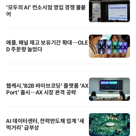
'모두의 AI' 컨소시엄 영입 경쟁 불붙
어
애플, 패널 재고 보유기간 확대…OLE
D 주문량 늘었다
웹케시,'B2B 바이브코딩' 플랫폼 'AX
Port' 출시…AX 시장 본격 공략
AI 데이터센터, 전력반도체 업계 '새
먹거리' 급부상