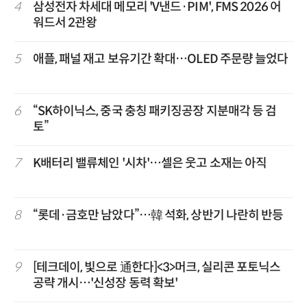
4
삼성전자 차세대 메모리 'V낸드·PIM', FMS 2026 어
워드서 2관왕
5
애플, 패널 재고 보유기간 확대…OLED 주문량 늘었다
6
“SK하이닉스, 중국 충칭 패키징공장 지분매각 등 검
토”
7
K배터리 밸류체인 '시차'…셀은 웃고 소재는 아직
8
“롯데·금호만 남았다”…韓 석화, 상반기 나란히 반등
9
[테크데이, 빛으로 通한다]<3>머크, 실리콘 포토닉스
공략 개시…'신성장 동력 확보'