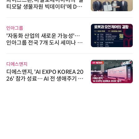
티모달 생물자원 빅데이터'에 DQ
인증 최고 등급 수여
인아그룹
'자동화 산업의 새로운 가능성'…
인아그룹 전국 7개 도시 세미나 페
어 개최
디에스앤지
디에스앤지, 'AI EXPO KOREA 20
26' 참가 성료… AI 전 생애주기 아
우르는 통합 솔루션 선봬