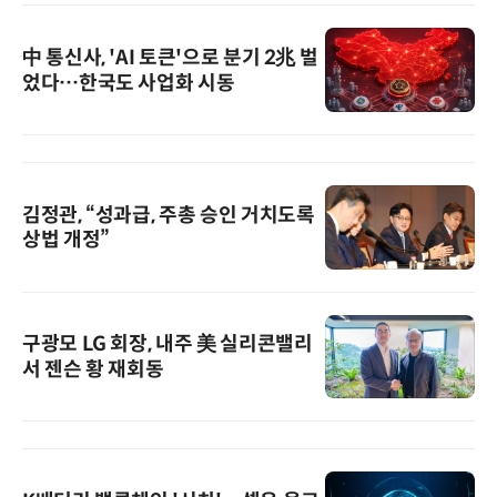
中 통신사, 'AI 토큰'으로 분기 2兆 벌
었다…한국도 사업화 시동
김정관, “성과급, 주총 승인 거치도록
상법 개정”
구광모 LG 회장, 내주 美 실리콘밸리
서 젠슨 황 재회동