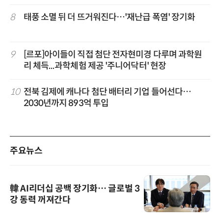
8
태풍 소멸 뒤 더 뜨거워진다…'재난급 폭염' 장기화
9
[르포]아이들이 직접 첨단 전자현미경 다루며 과학원
리 체득...과학체험 제공 '주니어닥터' 현장
10
전북 김제에 캐나다 첨단 배터리 기업 들어선다…
2030년까지 893억 투입
주요뉴스
韓 AI리더십 공백 장기화… 글로벌 3
강 동력 꺼져간다