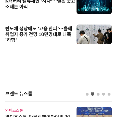
K배터리 밸류체인 '시차'…셀은 웃고
소재는 아직
반도체 성장에도 '고용 한파'…올해
취업자 증가 전망 10만명대로 대폭
'하향'
브랜드 뉴스룸
와이즈스톤
와이즈스톤, 마틸로에이아이의 '멀