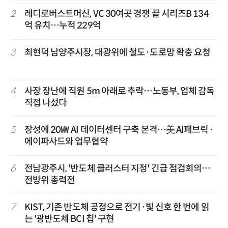
2
레디로버스트머신, VC 30여곳 경쟁 끝 시리즈B 134
억 유치…누적 229억
3
최현덕 남양주시장, 대광위에 철도·도로망 확충 요청
4
사장 장난에 직원 5m 아래로 추락…노동부, 업체 감독
직접 나섰다
5
장성에 20㎿ AI 데이터센터 구축 본격…美 AI패브릭·
에이파사드와 업무협약
6
전남광주시, '반도체 클러스터 지정' 긴급 점검회의…
전방위 총력전
7
KIST, 기존 반도체 공정으로 전기·빛 신호 한 번에 읽
는 '광반도체 BCI 칩' 구현