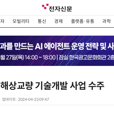
전자
모빌리티
통신
경제
플랫폼·유통
과학
린해상교량 기술개발 사업 수주
업데이트 : 2024-04-23 09:47