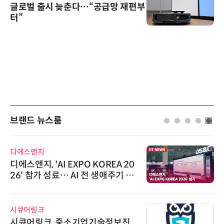
글로벌 출시 늦춘다…“공급망 재편부
터”
브랜드 뉴스룸
디에스앤지
디에스앤지, 'AI EXPO KOREA 20
26' 참가 성료… AI 전 생애주기 아
우르는 통합 솔루션 선봬
시큐어링크
시큐어링크, 중소기업기술정보진