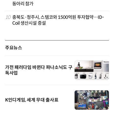
동아리 참가
10
충북도·청주시, 스템코와 1500억원 투자협약…ID-
Coil 생산시설 증설
주요뉴스
가전 패러다임 바뀐다 파나소닉도 구
독사업
K인디게임, 세계 무대 출사표