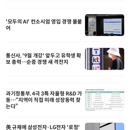
'모두의 AI' 컨소시엄 영입 경쟁 불붙
어
통신사, '9월 개강' 앞두고 유학생 확
보 총력…순증 경쟁 새 격전지
과기정통부, 4극 3특 자율형 R&D 가
동…“지역이 직접 미래 성장동력 찾
는다”
美 규제에 삼성전자·LG전자 '로청'