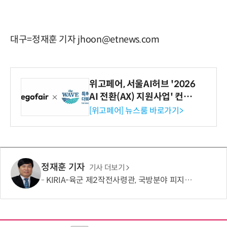
대구=정재훈 기자 jhoon@etnews.com
위고페어, 서울AI허브 '2026
AI 전환(AX) 지원사업' 컨소
시엄 선정
[위고페어] 뉴스룸 바로가기>
정재훈 기자
기사 더보기
KIRIA-육군 제2작전사령관, 국방분야 피지컬 AI기반 로봇전환 확산 간담회