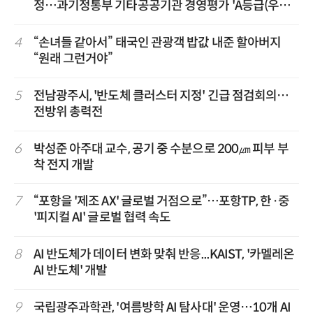
정…과기정통부 기타공공기관 경영평가 'A등급(우수)'
겹경사
4
“손녀들 같아서” 태국인 관광객 밥값 내준 할아버지
“원래 그런거야”
5
전남광주시, '반도체 클러스터 지정' 긴급 점검회의…
전방위 총력전
6
박성준 아주대 교수, 공기 중 수분으로 200㎛ 피부 부
착 전지 개발
7
“포항을 '제조 AX' 글로벌 거점으로”…포항TP, 한·중
'피지컬 AI' 글로벌 협력 속도
8
AI 반도체가 데이터 변화 맞춰 반응...KAIST, '카멜레온
AI 반도체' 개발
9
국립광주과학관, '여름방학 AI 탐사대' 운영…10개 AI