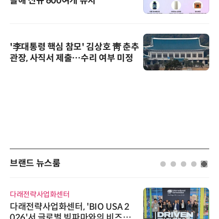
올해 신규 600여개 유치
'李대통령 핵심 참모' 김상호 靑 춘추
관장, 사직서 제출…수리 여부 미정
브랜드 뉴스룸
다래전략사업화센터
다래전략사업화센터, 'BIO USA 2
026'서 글로벌 빅파마와의 비즈니