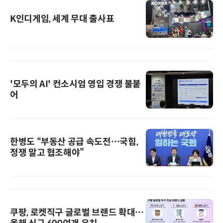
K인디게임, 세계 무대 출사표
'모두의 AI' 컨소시엄 영입 경쟁 불붙
어
한병도 “부동산 공급 속도전…국힘,
정쟁 말고 협조해야”
쿠팡, 로켓직구 글로벌 브랜드 확대…