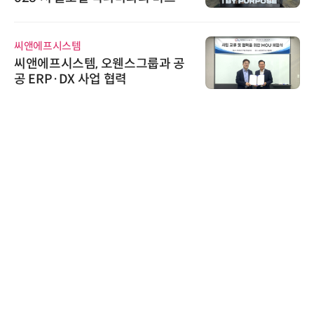
스 미팅 지원…K-바이오 해외 진출
교두보 확보
씨앤에프시스템
씨앤에프시스템, 오웬스그룹과 공
공 ERP·DX 사업 협력