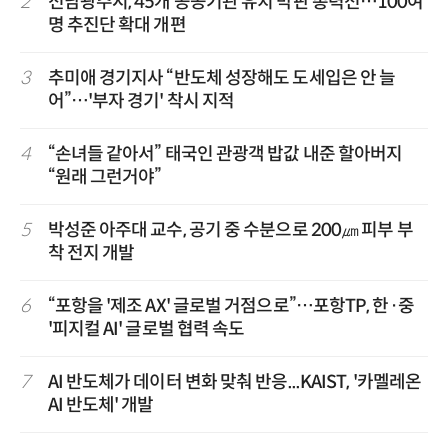
2
전남광주시, 45개 공공기관 유치 막판 총력전…100여
명 추진단 확대 개편
3
추미애 경기지사 “반도체 성장해도 도세입은 안 늘
어”…'부자 경기' 착시 지적
4
“손녀들 같아서” 태국인 관광객 밥값 내준 할아버지
“원래 그런거야”
5
박성준 아주대 교수, 공기 중 수분으로 200㎛ 피부 부
착 전지 개발
6
“포항을 '제조 AX' 글로벌 거점으로”…포항TP, 한·중
'피지컬 AI' 글로벌 협력 속도
7
AI 반도체가 데이터 변화 맞춰 반응...KAIST, '카멜레온
AI 반도체' 개발